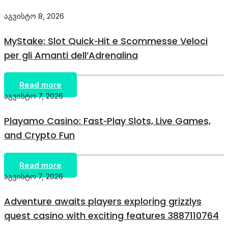
აგვისტო 8, 2026
MyStake: Slot Quick‑Hit e Scommesse Veloci
per gli Amanti dell’Adrenalina
Read more
აგვისტო 7, 2026
Playamo Casino: Fast‑Play Slots, Live Games,
and Crypto Fun
Read more
აგვისტო 7, 2026
Adventure awaits players exploring grizzlys
quest casino with exciting features 3887110764