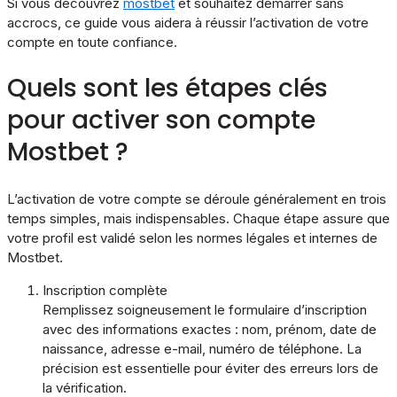
Si vous découvrez
mostbet
et souhaitez démarrer sans
accrocs, ce guide vous aidera à réussir l’activation de votre
compte en toute confiance.
Quels sont les étapes clés
pour activer son compte
Mostbet ?
L’activation de votre compte se déroule généralement en trois
temps simples, mais indispensables. Chaque étape assure que
votre profil est validé selon les normes légales et internes de
Mostbet.
Inscription complète
Remplissez soigneusement le formulaire d’inscription
avec des informations exactes : nom, prénom, date de
naissance, adresse e-mail, numéro de téléphone. La
précision est essentielle pour éviter des erreurs lors de
la vérification.