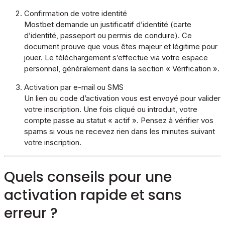
Confirmation de votre identité
Mostbet demande un justificatif d’identité (carte
d’identité, passeport ou permis de conduire). Ce
document prouve que vous êtes majeur et légitime pour
jouer. Le téléchargement s’effectue via votre espace
personnel, généralement dans la section « Vérification ».
Activation par e-mail ou SMS
Un lien ou code d’activation vous est envoyé pour valider
votre inscription. Une fois cliqué ou introduit, votre
compte passe au statut « actif ». Pensez à vérifier vos
spams si vous ne recevez rien dans les minutes suivant
votre inscription.
Quels conseils pour une
activation rapide et sans
erreur ?