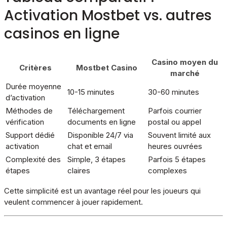
Activation Mostbet vs. autres
casinos en ligne
Casino moyen du
Critères
Mostbet Casino
marché
Durée moyenne
10-15 minutes
30-60 minutes
d’activation
Méthodes de
Téléchargement
Parfois courrier
vérification
documents en ligne
postal ou appel
Support dédié
Disponible 24/7 via
Souvent limité aux
activation
chat et email
heures ouvrées
Complexité des
Simple, 3 étapes
Parfois 5 étapes
étapes
claires
complexes
Cette simplicité est un avantage réel pour les joueurs qui
veulent commencer à jouer rapidement.