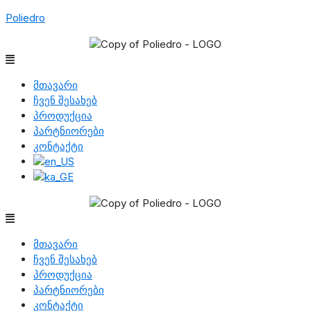
Poliedro
Menu
მთავარი
ჩვენ შესახებ
პროდუქცია
პარტნიორები
კონტაქტი
Menu
მთავარი
ჩვენ შესახებ
პროდუქცია
პარტნიორები
კონტაქტი