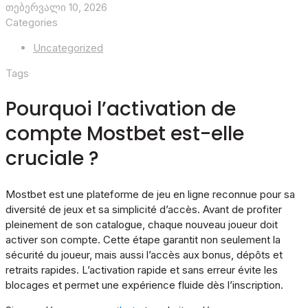
თებერვალი 10, 2026
Categories
Uncategorized
Tags
Pourquoi l’activation de
compte Mostbet est-elle
cruciale ?
Mostbet est une plateforme de jeu en ligne reconnue pour sa
diversité de jeux et sa simplicité d’accès. Avant de profiter
pleinement de son catalogue, chaque nouveau joueur doit
activer son compte. Cette étape garantit non seulement la
sécurité du joueur, mais aussi l’accès aux bonus, dépôts et
retraits rapides. L’activation rapide et sans erreur évite les
blocages et permet une expérience fluide dès l’inscription.