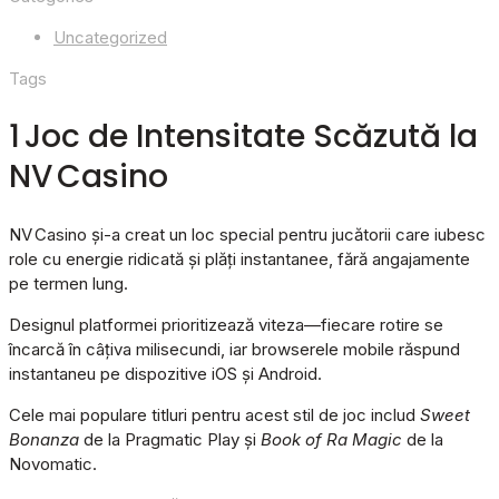
Uncategorized
Tags
1 Joc de Intensitate Scăzută la
NV Casino
NV Casino și-a creat un loc special pentru jucătorii care iubesc
role cu energie ridicată și plăți instantanee, fără angajamente
pe termen lung.
Designul platformei prioritizează viteza—fiecare rotire se
încarcă în câțiva milisecundi, iar browserele mobile răspund
instantaneu pe dispozitive iOS și Android.
Cele mai populare titluri pentru acest stil de joc includ
Sweet
Bonanza
de la Pragmatic Play și
Book of Ra Magic
de la
Novomatic.