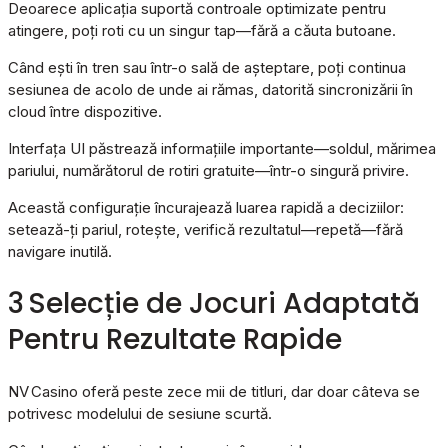
Deoarece aplicația suportă controale optimizate pentru
atingere, poți roti cu un singur tap—fără a căuta butoane.
Când ești în tren sau într-o sală de așteptare, poți continua
sesiunea de acolo de unde ai rămas, datorită sincronizării în
cloud între dispozitive.
Interfața UI păstrează informațiile importante—soldul, mărimea
pariului, numărătorul de rotiri gratuite—într-o singură privire.
Această configurație încurajează luarea rapidă a deciziilor:
setează-ți pariul, rotește, verifică rezultatul—repetă—fără
navigare inutilă.
3 Selecție de Jocuri Adaptată
Pentru Rezultate Rapide
NV Casino oferă peste zece mii de titluri, dar doar câteva se
potrivesc modelului de sesiune scurtă.