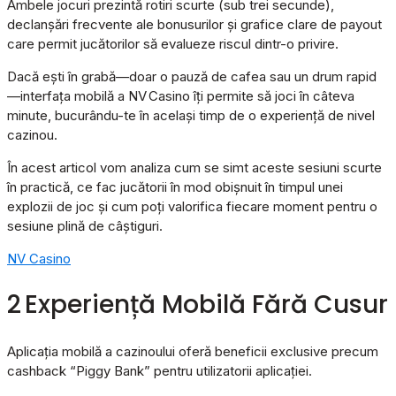
Ambele jocuri prezintă rotiri scurte (sub trei secunde),
declanșări frecvente ale bonusurilor și grafice clare de payout
care permit jucătorilor să evalueze riscul dintr-o privire.
Dacă ești în grabă—doar o pauză de cafea sau un drum rapid
—interfața mobilă a NV Casino îți permite să joci în câteva
minute, bucurându-te în același timp de o experiență de nivel
cazinou.
În acest articol vom analiza cum se simt aceste sesiuni scurte
în practică, ce fac jucătorii în mod obișnuit în timpul unei
explozii de joc și cum poți valorifica fiecare moment pentru o
sesiune plină de câștiguri.
NV Casino
2 Experiență Mobilă Fără Cusur
Aplicația mobilă a cazinoului oferă beneficii exclusive precum
cashback “Piggy Bank” pentru utilizatorii aplicației.