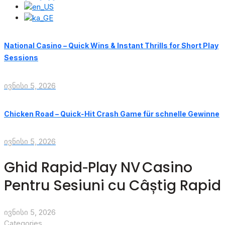
National Casino – Quick Wins & Instant Thrills for Short Play
Sessions
ივნისი 5, 2026
Chicken Road – Quick‑Hit Crash Game für schnelle Gewinne
ივნისი 5, 2026
Ghid Rapid‑Play NV Casino
Pentru Sesiuni cu Câștig Rapid
ივნისი 5, 2026
Categories