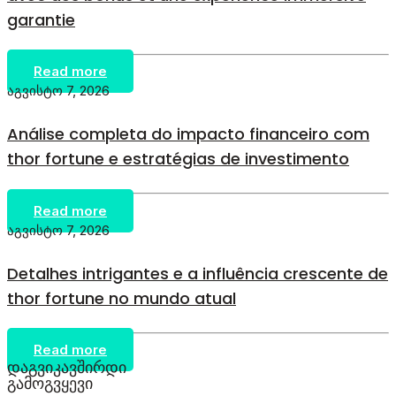
garantie
Read more
აგვისტო 7, 2026
Análise completa do impacto financeiro com
thor fortune e estratégias de investimento
Read more
აგვისტო 7, 2026
Detalhes intrigantes e a influência crescente de
thor fortune no mundo atual
Read more
დაგვიკავშირდი
გამოგვყევი