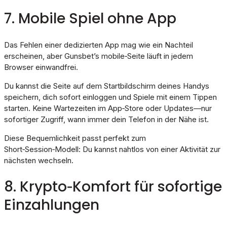
7. Mobile Spiel ohne App
Das Fehlen einer dedizierten App mag wie ein Nachteil
erscheinen, aber Gunsbet’s mobile‑Seite läuft in jedem
Browser einwandfrei.
Du kannst die Seite auf dem Startbildschirm deines Handys
speichern, dich sofort einloggen und Spiele mit einem Tippen
starten. Keine Wartezeiten im App‑Store oder Updates—nur
sofortiger Zugriff, wann immer dein Telefon in der Nähe ist.
Diese Bequemlichkeit passt perfekt zum
Short‑Session‑Modell: Du kannst nahtlos von einer Aktivität zur
nächsten wechseln.
8. Krypto‑Komfort für sofortige
Einzahlungen