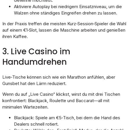
Gewinne möchtest.
Aktiviere Autoplay bei niedrigem Einsatzniveau, um die
Walzen ohne ständiges Eingreifen drehen zu lassen.
In der Praxis treffen die meisten Kurz‑Session‑Spieler die Wahl
auf einem €1‑Slot, lassen die Maschine arbeiten und genießen
ihren Kaffee.
3. Live Casino im
Handumdrehen
Live‑Tische können sich wie ein Marathon anfühlen, aber
Gunsbet hat den Lärm reduziert.
Wenn du auf „Live Casino“ klickst, wirst du mit drei Tischen
konfrontiert: Blackjack, Roulette und Baccarat—all mit
minimalen Wartezeiten.
Blackjack: Spiele am €5‑Tisch, bei dem die Hand des
Dealers schnell rotiert.