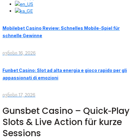
Mobilebet Casino Review: Schnelles Mobile‑Spiel für
schnelle Gewinne
ივნისი 16, 2026
Funbet Casino: Slot ad alta energia e gioco rapido per gli
appassionati di emozioni
ივნისი 17, 2026
Gunsbet Casino – Quick‑Play
Slots & Live Action für kurze
Sessions