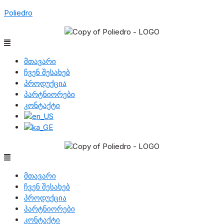
Poliedro
Menu
მთავარი
ჩვენ შესახებ
პროდუქცია
პარტნიორები
კონტაქტი
Menu
მთავარი
ჩვენ შესახებ
პროდუქცია
პარტნიორები
კონტაქტი