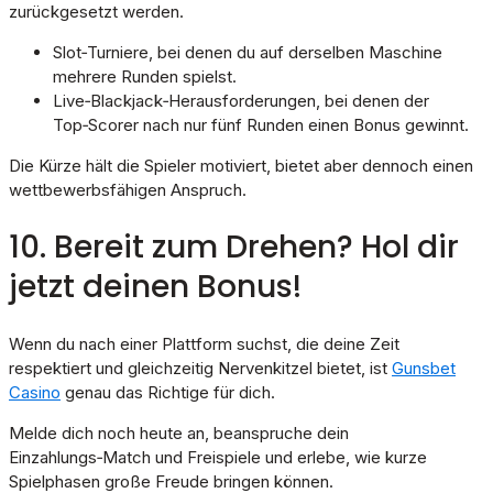
zurückgesetzt werden.
Slot‑Turniere, bei denen du auf derselben Maschine
mehrere Runden spielst.
Live‑Blackjack‑Herausforderungen, bei denen der
Top‑Scorer nach nur fünf Runden einen Bonus gewinnt.
Die Kürze hält die Spieler motiviert, bietet aber dennoch einen
wettbewerbsfähigen Anspruch.
10. Bereit zum Drehen? Hol dir
jetzt deinen Bonus!
Wenn du nach einer Plattform suchst, die deine Zeit
respektiert und gleichzeitig Nervenkitzel bietet, ist
Gunsbet
Casino
genau das Richtige für dich.
Melde dich noch heute an, beanspruche dein
Einzahlungs‑Match und Freispiele und erlebe, wie kurze
Spielphasen große Freude bringen können.