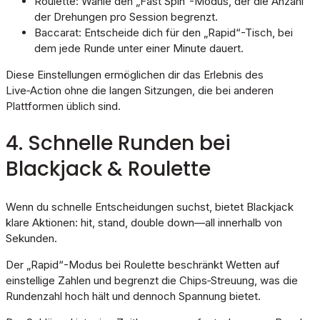
Roulette: Wähle den „Fast Spin“-Modus, der die Anzahl
der Drehungen pro Session begrenzt.
Baccarat: Entscheide dich für den „Rapid“-Tisch, bei
dem jede Runde unter einer Minute dauert.
Diese Einstellungen ermöglichen dir das Erlebnis des
Live‑Action ohne die langen Sitzungen, die bei anderen
Plattformen üblich sind.
4. Schnelle Runden bei
Blackjack & Roulette
Wenn du schnelle Entscheidungen suchst, bietet Blackjack
klare Aktionen: hit, stand, double down—all innerhalb von
Sekunden.
Der „Rapid“-Modus bei Roulette beschränkt Wetten auf
einstellige Zahlen und begrenzt die Chips‑Streuung, was die
Rundenzahl hoch hält und dennoch Spannung bietet.