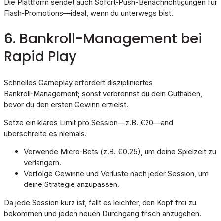
Die Plattform sendet auch Sofort‑Push-Benachrichtigungen für
Flash‑Promotions—ideal, wenn du unterwegs bist.
6. Bankroll-Management bei
Rapid Play
Schnelles Gameplay erfordert diszipliniertes
Bankroll‑Management; sonst verbrennst du dein Guthaben,
bevor du den ersten Gewinn erzielst.
Setze ein klares Limit pro Session—z.B. €20—and
überschreite es niemals.
Verwende Micro‑Bets (z.B. €0.25), um deine Spielzeit zu
verlängern.
Verfolge Gewinne und Verluste nach jeder Session, um
deine Strategie anzupassen.
Da jede Session kurz ist, fällt es leichter, den Kopf frei zu
bekommen und jeden neuen Durchgang frisch anzugehen.