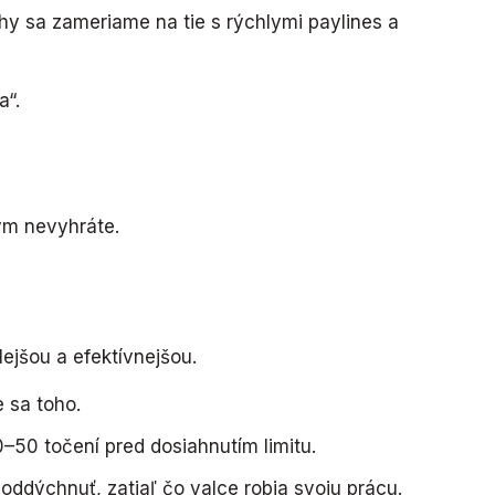
hy sa zameriame na tie s rýchlymi paylines a
a“.
ým nevyhráte.
lejšou a efektívnejšou.
e sa toho.
–50 točení pred dosiahnutím limitu.
 oddýchnuť, zatiaľ čo valce robia svoju prácu.