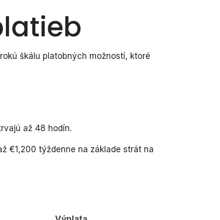
platieb
rokú škálu platobných možností, ktoré
trvajú až 48 hodín.
 až €1,200 týždenne na základe strát na
Výplata