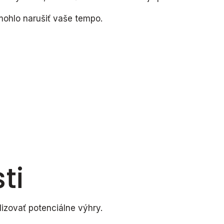
mohlo narušiť vaše tempo.
ti
izovať potenciálne výhry.