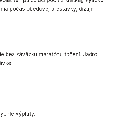
lať ten pulzujúci pocit z krátkej, vysoko
enia počas obedovej prestávky, dizajn
nie bez záväzku maratónu točení. Jadro
ávke.
ýchle výplaty.