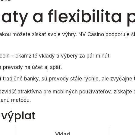
aty a flexibilita 
akou môžete získať svoje výhry. NV Casino podporuje ši
ecoin – okamžité vklady a výbery za pár minút.
e prevody na účet aj späť.
jú tradičné banky, sú prevody stále rýchle, ale zvyčajne 
zvlášť atraktívna pre mobilných používateľov: získajte
úbenú metódu.
 výplat
Vklad