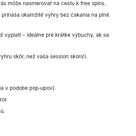
ás môže nasmerovať na cestu k free spins.
 prináša okamžité výhry bez čakania na plné
ď vyplatí – ideálne pre krátke výbuchy, ak sa
ýhru skôr, než vaša session skončí.
ia v podobe pop‑upov).
zor.
nú.