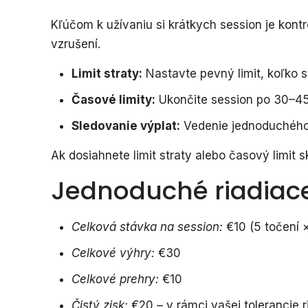
Kľúčom k užívaniu si krátkych session je kontr
vzrušení.
Limit straty:
Nastavte pevný limit, koľko st
Časové limity:
Ukončite session po 30–45
Sledovanie výplat:
Vedenie jednoduchého 
Ak dosiahnete limit straty alebo časový limit
Jednoduché riadiace 
Celková stávka na session:
€10 (5 točení 
Celkové výhry:
€30
Celkové prehry:
€10
Čistý zisk:
€20 – v rámci vašej tolerancie ri