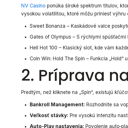
NV Casino
ponúka široké spektrum titulov, kt
vysokou volatilitou, ktoré môžu priniesť výhru
Sweet Bonanza – Kaskádové valce poskytu
Gates of Olympus – S rýchlymi spúšťačmi 
Hell Hot 100 – Klasický slot, kde vám kaž
Coin Win: Hold The Spin – Funkcia „Hold“ 
2. Príprava n
Predtým, než kliknete na „Spin“, existujú kľúč
Bankroll Management:
Rozhodnite sa vopr
Veľkosť stávky:
Pre vysokú intenzitu nast
Auto‑Play nastavenia:
Povolenie auto‑play