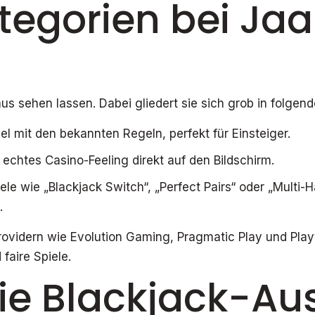
tegorien bei Jaa
s sehen lassen. Dabei gliedert sie sich grob in folgend
iel mit den bekannten Regeln, perfekt für Einsteiger.
 echtes Casino-Feeling direkt auf den Bildschirm.
ele wie „Blackjack Switch“, „Perfect Pairs“ oder „Multi-
.
vidern wie Evolution Gaming, Pragmatic Play und Playte
faire Spiele.
e Blackjack-Au