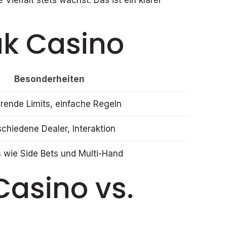
Vielfalt stets wächst. Das ist ein klarer
ak Casino
Besonderheiten
erende Limits, einfache Regeln
chiedene Dealer, Interaktion
s wie Side Bets und Multi-Hand
Casino vs.