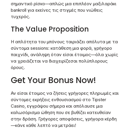
σημαντικό ρίσκο—απλώς μια επιπλέον μαξιλαράκι
bankroll για εκείνες τις στιγμές που νιώθεις
τυχερός.
The Value Proposition
Η απλότητα του μπόνους ταιριάζει απόλυτα με τα
σύντομα sessions: κατάθεση μια φορά, γρήγορο
παιχνίδι, ανάληψη όταν είσαι έτοιμος—όλα χωρίς
να χρειάζεται να διαχειρίζεσαι πολύπλορους
όρους.
Get Your Bonus Now!
Αν είσαι έτοιμος να ζήσεις γρήγορες πληρωμές και
σύντομες εκρήξεις ενθουσιασμού στο Tipster
Casino, εγγράψου σήμερα και απόλαυσε μια
καλωσόρισμα ώθηση που σε βυθίζει κατευθείαν
στην δράση. Γρήγορες αποφάσεις, γρήγορα κέρδη
—κάνε κάθε λεπτό να μετράει!