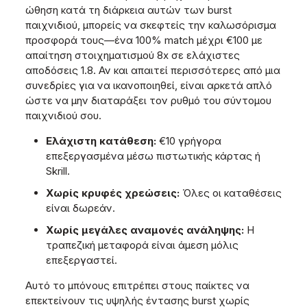
ώθηση κατά τη διάρκεια αυτών των burst
παιχνιδιού, μπορείς να σκεφτείς την καλωσόρισμα
προσφορά τους—ένα 100% match μέχρι €100 με
απαίτηση στοιχηματισμού 8x σε ελάχιστες
αποδόσεις 1.8. Αν και απαιτεί περισσότερες από μια
συνεδρίες για να ικανοποιηθεί, είναι αρκετά απλό
ώστε να μην διαταράξει τον ρυθμό του σύντομου
παιχνιδιού σου.
Ελάχιστη κατάθεση:
€10 γρήγορα
επεξεργασμένα μέσω πιστωτικής κάρτας ή
Skrill.
Χωρίς κρυφές χρεώσεις:
Όλες οι καταθέσεις
είναι δωρεάν.
Χωρίς μεγάλες αναμονές ανάληψης:
Η
τραπεζική μεταφορά είναι άμεση μόλις
επεξεργαστεί.
Αυτό το μπόνους επιτρέπει στους παίκτες να
επεκτείνουν τις υψηλής έντασης burst χωρίς