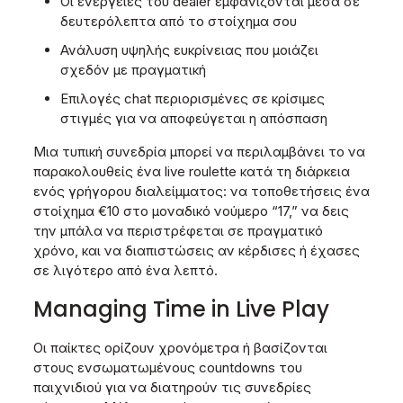
Οι ενέργειες του dealer εμφανίζονται μέσα σε
δευτερόλεπτα από το στοίχημα σου
Ανάλυση υψηλής ευκρίνειας που μοιάζει
σχεδόν με πραγματική
Επιλογές chat περιορισμένες σε κρίσιμες
στιγμές για να αποφεύγεται η απόσπαση
Μια τυπική συνεδρία μπορεί να περιλαμβάνει το να
παρακολουθείς ένα live roulette κατά τη διάρκεια
ενός γρήγορου διαλείμματος: να τοποθετήσεις ένα
στοίχημα €10 στο μοναδικό νούμερο “17,” να δεις
την μπάλα να περιστρέφεται σε πραγματικό
χρόνο, και να διαπιστώσεις αν κέρδισες ή έχασες
σε λιγότερο από ένα λεπτό.
Managing Time in Live Play
Οι παίκτες ορίζουν χρονόμετρα ή βασίζονται
στους ενσωματωμένους countdowns του
παιχνιδιού για να διατηρούν τις συνεδρίες