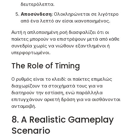
δευτερόλεπτα.
Αποσύνδεση:
Ολοκληρώνεται σε λιγότερο
από ένα λεπτό αν είσαι ικανοποιημένος.
Αυτή η απλοποιημένη ροή διασφαλίζει ότι οι
παίκτες μπορούν να επιστρέψουν μετά από κάθε
συνεδρία χωρίς να νιώθουν εξαντλημένοι ή
υπερφορτωμένοι.
The Role of Timing
Ο ρυθμός είναι το κλειδί: οι παίκτες επιμελώς
διαχωρίζουν τα στοιχήματά τους για να
διατηρούν την εστίαση, ενώ παράλληλα
επιτυγχάνουν αρκετή δράση για να αισθάνονται
ανταμοιβή.
8. A Realistic Gameplay
Scenario