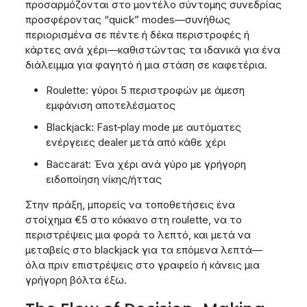
προσαρμόζονται στο μοντέλο σύντομης συνεδρίας
προσφέροντας “quick” modes—συνήθως
περιορισμένα σε πέντε ή δέκα περιστροφές ή
κάρτες ανά χέρι—καθιστώντας τα ιδανικά για ένα
διάλειμμα για φαγητό ή μια στάση σε καφετέρια.
Roulette: γύροι 5 περιστροφών με άμεση
εμφάνιση αποτελέσματος
Blackjack: Fast‑play mode με αυτόματες
ενέργειες dealer μετά από κάθε χέρι
Baccarat: Ένα χέρι ανά γύρο με γρήγορη
ειδοποίηση νίκης/ήττας
Στην πράξη, μπορείς να τοποθετήσεις ένα
στοίχημα €5 στο κόκκινο στη roulette, να το
περιστρέψεις μια φορά το λεπτό, και μετά να
μεταβείς στο blackjack για τα επόμενα λεπτά—
όλα πριν επιστρέψεις στο γραφείο ή κάνεις μια
γρήγορη βόλτα έξω.