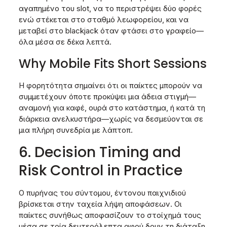
αγαπημένο του slot, να το περιστρέψει δύο φορές
ενώ στέκεται στο σταθμό λεωφορείου, και να
μεταβεί στο blackjack όταν φτάσει στο γραφείο—
όλα μέσα σε δέκα λεπτά.
Why Mobile Fits Short Sessions
Η φορητότητα σημαίνει ότι οι παίκτες μπορούν να
συμμετέχουν όποτε προκύψει μια άδεια στιγμή—
αναμονή για καφέ, ουρά στο κατάστημα, ή κατά τη
διάρκεια ανελκυστήρα—χωρίς να δεσμεύονται σε
μια πλήρη συνεδρία με λάπτοπ.
6. Decision Timing and
Risk Control in Practice
Ο πυρήνας του σύντομου, έντονου παιχνιδιού
βρίσκεται στην ταχεία λήψη αποφάσεων. Οι
παίκτες συνήθως αποφασίζουν το στοίχημά τους
μέσα σε τρία δευτερόλεπτα αφού δουν τη διάταξη