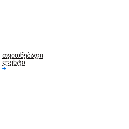
თვითწებადი
ლენტი