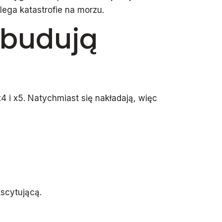
lega katastrofie na morzu.
o budują
 x4 i x5. Natychmiast się nakładają, więc
kscytującą.