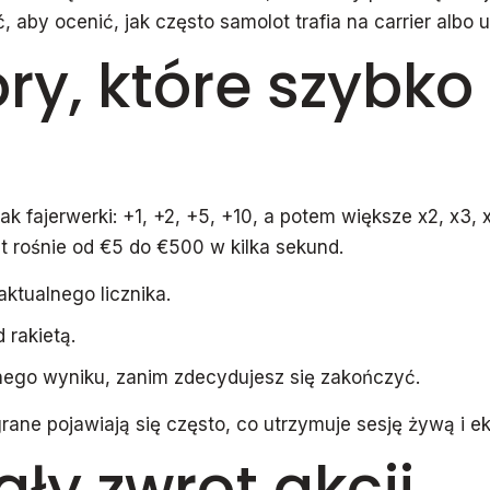
aby ocenić, jak często samolot trafia na carrier albo u
tory, które szybk
jak fajerwerki: +1, +2, +5, +10, a potem większe x2, x3,
 rośnie od €5 do €500 w kilka sekund.
aktualnego licznika.
 rakietą.
nego wyniku, zanim zdecydujesz się zakończyć.
ane pojawiają się często, co utrzymuje sesję żywą i e
gły zwrot akcji