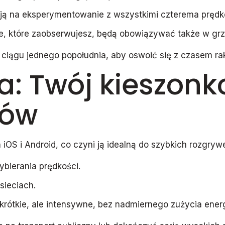
ają na eksperymentowanie z wszystkimi czterema prędk
e, które zaobserwujesz, będą obowiązywać także w grz
 ciągu jednego popołudnia, aby oswoić się z czasem rak
a: Twój kieszon
tów
 iOS i Android, co czyni ją idealną do szybkich rozgry
ybierania prędkości.
sieciach.
 krótkie, ale intensywne, bez nadmiernego zużycia energ