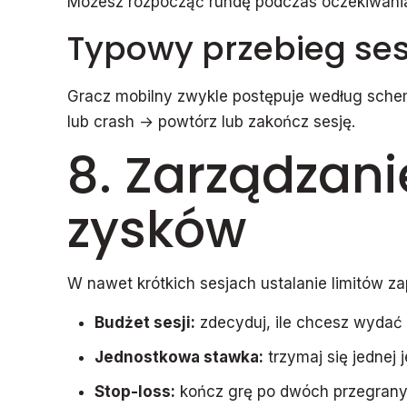
Możesz rozpocząć rundę podczas oczekiwania 
Typowy przebieg ses
Gracz mobilny zwykle postępuje według schem
lub crash → powtórz lub zakończ sesję.
8. Zarządzani
zysków
W nawet krótkich sesjach ustalanie limitów za
Budżet sesji:
zdecyduj, ile chcesz wydać 
Jednostkowa stawka:
trzymaj się jednej
Stop-loss:
kończ grę po dwóch przegranyc