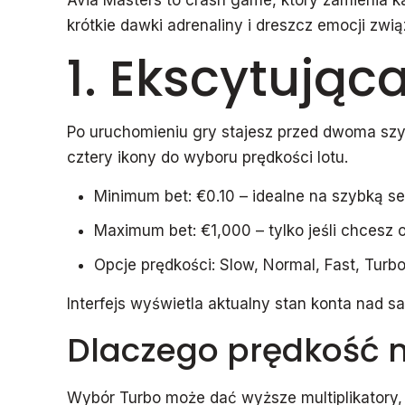
Avia Masters to crash game, który zamienia k
krótkie dawki adrenaliny i dreszcz emocji zwi
1. Ekscytując
Po uruchomieniu gry stajesz przed dwoma szyb
cztery ikony do wyboru prędkości lotu.
Minimum bet: €0.10 – idealne na szybką se
Maximum bet: €1,000 – tylko jeśli chcesz 
Opcje prędkości: Slow, Normal, Fast, Tur
Interfejs wyświetla aktualny stan konta nad s
Dlaczego prędkość m
Wybór Turbo może dać wyższe multiplikatory, a