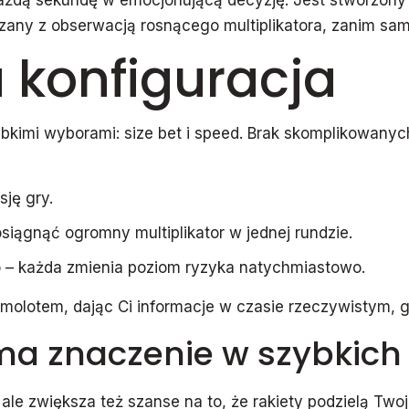
ażdą sekundę w emocjonującą decyzję. Jest stworzony dl
ązany z obserwacją rosnącego multiplikatora, zanim sam
a konfiguracja
kimi wyborami: size bet i speed. Brak skomplikowanych
sję gry.
osiągnąć ogromny multiplikator w jednej rundzie.
bo – każda zmienia poziom ryzyka natychmiastowo.
amolotem, dając Ci informacje w czasie rzeczywistym, g
a znaczenie w szybkich
le zwiększa też szanse na to, że rakiety podzielą Twoje