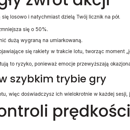
się losowo i natychmiast dzielą Twój licznik na pół.
 zmniejsza się o 50%.
enić dużą wygraną na umiarkowaną.
awiające się rakiety w trakcie lotu, tworząc moment „je
ptują to ryzyko, ponieważ emocje przewyższają okazjon
 w szybkim trybie gry
lotu, więc doświadczysz ich wielokrotnie w każdej sesji,
kontroli prędkośc