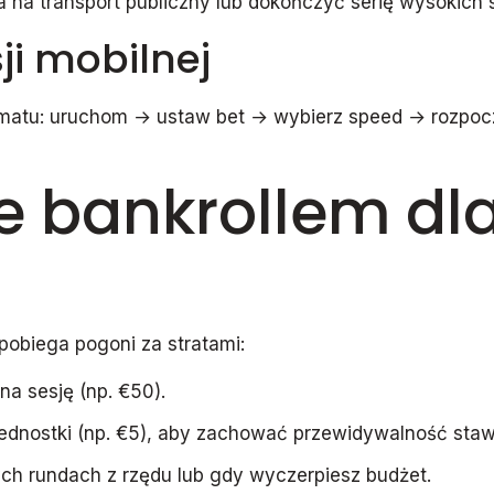
na transport publiczny lub dokończyć serię wysokich
ji mobilnej
atu: uruchom → ustaw bet → wybierz speed → rozpoczni
e bankrollem dl
pobiega pogoni za stratami:
na sesję (np. €50).
 jednostki (np. €5), aby zachować przewidywalność staw
h rundach z rzędu lub gdy wyczerpiesz budżet.