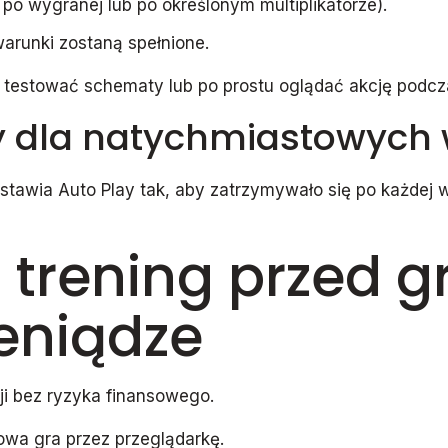
po wygranej lub po określonym multiplikatorze).
arunki zostaną spełnione.
cą testować schematy lub po prostu oglądać akcję podcz
ay dla natychmiastowych
tawia Auto Play tak, aby zatrzymywało się po każdej 
: trening przed 
eniądze
ji bez ryzyka finansowego.
towa gra przez przeglądarkę.