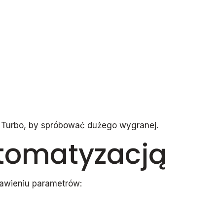
na Turbo, by spróbować dużego wygranej.
automatyzacją
stawieniu parametrów: