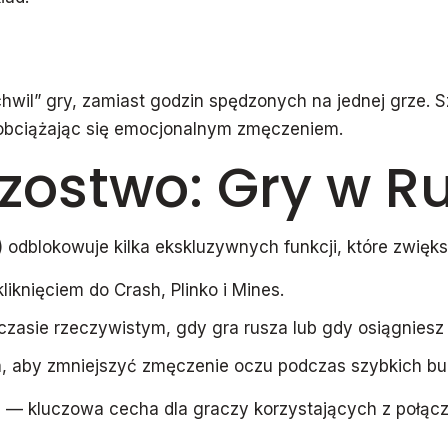
chwil” gry, zamiast godzin spędzonych na jednej grze.
 obciążając się emocjonalnym zmęczeniem.
rzostwo: Gry w R
odblokowuje kilka ekskluzywnych funkcji, które zwiększ
iknięciem do Crash, Plinko i Mines.
zasie rzeczywistym, gdy gra rusza lub gdy osiągniesz
ła, aby zmniejszyć zmęczenie oczu podczas szybkich bu
ne — kluczowa cecha dla graczy korzystających z połąc