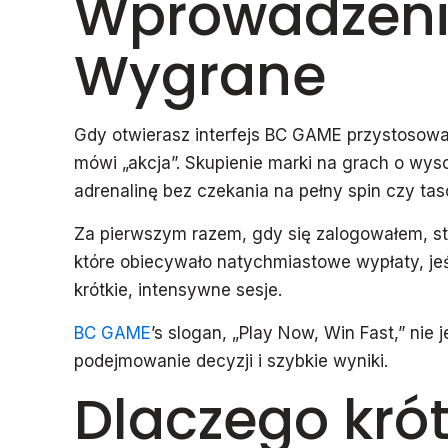
Wprowadzenie
Wygrane
Gdy otwierasz interfejs BC GAME przystosowan
mówi „akcja”. Skupienie marki na grach o wys
adrenalinę bez czekania na pełny spin czy tas
Za pierwszym razem, gdy się zalogowałem, st
które obiecywało natychmiastowe wypłaty, je
krótkie, intensywne sesje.
BC GAME
’s slogan, „Play Now, Win Fast,” nie
podejmowanie decyzji i szybkie wyniki.
Dlaczego krót