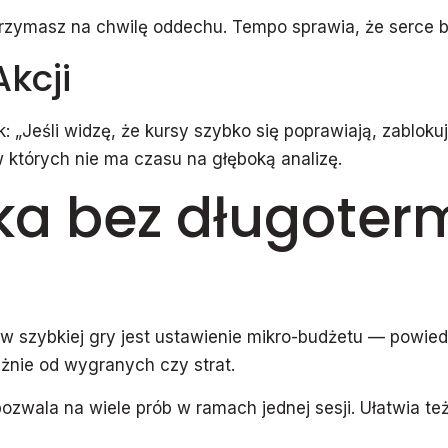
atrzymasz na chwilę oddechu. Tempo sprawia, że serce bi
kcji
: „Jeśli widzę, że kursy szybko się poprawiają, zablok
w których nie ma czasu na głęboką analizę.
yka bez długote
szybkiej gry jest ustawienie mikro-budżetu — powiedz
eżnie od wygranych czy strat.
zwala na wiele prób w ramach jednej sesji. Ułatwia też