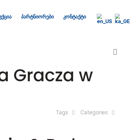
ქცია
პარტნიორები
კონტაქტი
a Gracza w
Tags
Categories