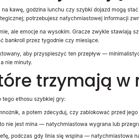
 na kawę, godzina lunchu czy szybki dojazd mogą stać
tegicznej; potrzebujesz natychmiastowej informacji zwr
mie, ale emocje na wysokim. Gracze zwykle stawiają szy
bankroll przez tygodnie czy miesiące.
jektowany, aby przyspieszyć ten przepływ — minimalist
a nie minuty.
które trzymają w
 tego ethosu szybkiej gry:
nożnik, a potem zdecyduj, czy zablokować przed jego
 to nie jest mina — natychmiastowa wygrana lub przegr
efę, podczas gdy linia się wspina — natychmiastowa n