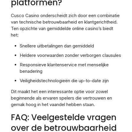
platformen?
Cusco Casino onderscheidt zich door een combinatie
van technische betrouwbaarheid en klantgerichtheid.
Ten opzichte van gemiddelde online casino’s biedt
het:
Snellere uitbetalingen dan gemiddeld
Heldere voorwaarden zonder verborgen clausules
Responsieve klantenservice met menselijke
benadering
Veiligheidstechnologieën die up-to-date zijn
Dit maakt het een interessante optie voor zowel
beginnende als ervaren spelers die vertrouwen en
gemak hoog in het vaandel hebben staan.
FAQ: Veelgestelde vragen
over de betrouwbaarheid