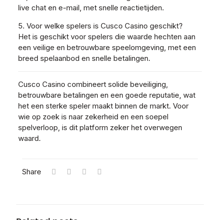
live chat en e-mail, met snelle reactietijden.
5. Voor welke spelers is Cusco Casino geschikt?
Het is geschikt voor spelers die waarde hechten aan
een veilige en betrouwbare speelomgeving, met een
breed spelaanbod en snelle betalingen.
Cusco Casino combineert solide beveiliging,
betrouwbare betalingen en een goede reputatie, wat
het een sterke speler maakt binnen de markt. Voor
wie op zoek is naar zekerheid en een soepel
spelverloop, is dit platform zeker het overwegen
waard.
Share