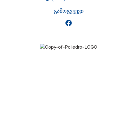
გამოგვყევი