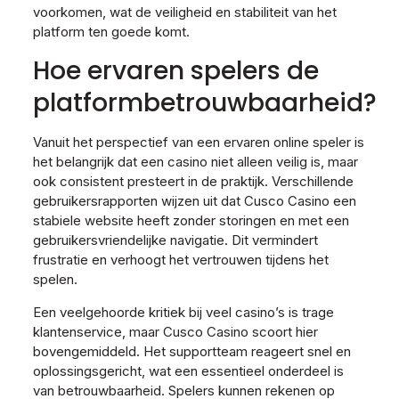
voorkomen, wat de veiligheid en stabiliteit van het
platform ten goede komt.
Hoe ervaren spelers de
platformbetrouwbaarheid?
Vanuit het perspectief van een ervaren online speler is
het belangrijk dat een casino niet alleen veilig is, maar
ook consistent presteert in de praktijk. Verschillende
gebruikersrapporten wijzen uit dat Cusco Casino een
stabiele website heeft zonder storingen en met een
gebruikersvriendelijke navigatie. Dit vermindert
frustratie en verhoogt het vertrouwen tijdens het
spelen.
Een veelgehoorde kritiek bij veel casino’s is trage
klantenservice, maar Cusco Casino scoort hier
bovengemiddeld. Het supportteam reageert snel en
oplossingsgericht, wat een essentieel onderdeel is
van betrouwbaarheid. Spelers kunnen rekenen op