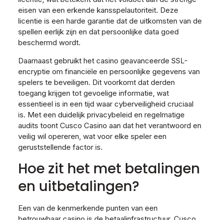
eisen van een erkende kansspelautoriteit. Deze
licentie is een harde garantie dat de uitkomsten van de
spellen eerlijk zijn en dat persoonlijke data goed
beschermd wordt.
Daarnaast gebruikt het casino geavanceerde SSL-
encryptie om financiële en persoonlijke gegevens van
spelers te beveiligen. Dit voorkomt dat derden
toegang krijgen tot gevoelige informatie, wat
essentieel is in een tijd waar cyberveiligheid cruciaal
is. Met een duidelijk privacybeleid en regelmatige
audits toont Cusco Casino aan dat het verantwoord en
veilig wil opereren, wat voor elke speler een
geruststellende factor is.
Hoe zit het met betalingen
en uitbetalingen?
Een van de kenmerkende punten van een
betrouwbaar casino is de betaalinfrastructuur. Cusco