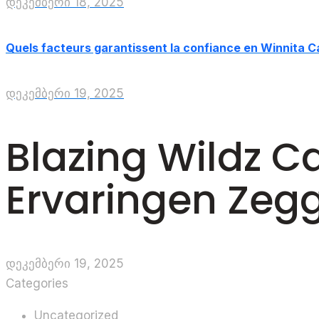
დეკემბერი 18, 2025
Quels facteurs garantissent la confiance en Winnita C
დეკემბერი 19, 2025
Blazing Wildz C
Ervaringen Zeg
დეკემბერი 19, 2025
Categories
Uncategorized