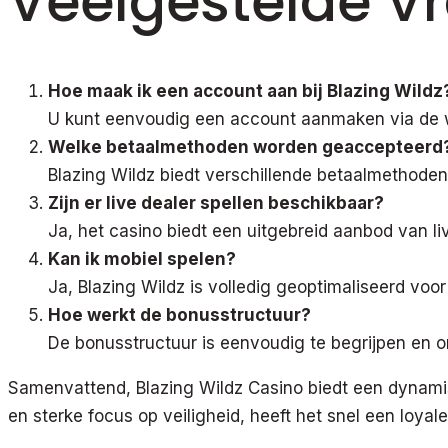
Veelgestelde V
Hoe maak ik een account aan bij Blazing Wildz
U kunt eenvoudig een account aanmaken via de we
Welke betaalmethoden worden geaccepteerd
Blazing Wildz biedt verschillende betaalmethoden
Zijn er live dealer spellen beschikbaar?
Ja, het casino biedt een uitgebreid aanbod van li
Kan ik mobiel spelen?
Ja, Blazing Wildz is volledig geoptimaliseerd vo
Hoe werkt de bonusstructuur?
De bonusstructuur is eenvoudig te begrijpen en 
Samenvattend, Blazing Wildz Casino biedt een dynamis
en sterke focus op veiligheid, heeft het snel een loya