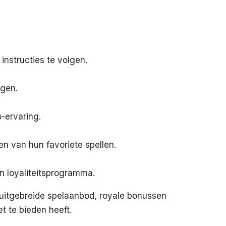
nstructies te volgen.
ngen.
o-ervaring.
en van hun favoriete spellen.
n loyaliteitsprogramma.
 uitgebreide spelaanbod, royale bonussen
t te bieden heeft.