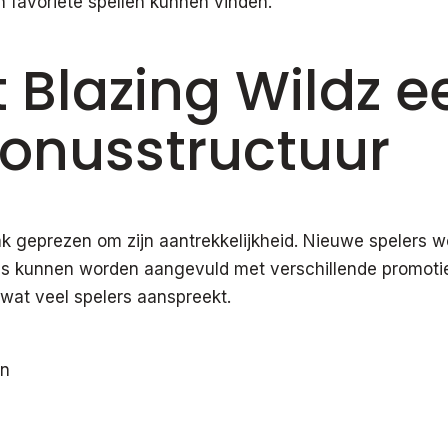
n favoriete spellen kunnen vinden.
 Blazing Wildz e
Bonusstructuur
ak geprezen om zijn aantrekkelijkheid. Nieuwe spelers
es kunnen worden aangevuld met verschillende promotie
 wat veel spelers aanspreekt.
en