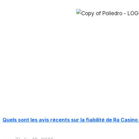
Quels sont les avis récents sur la fiabilité de Ra Casino