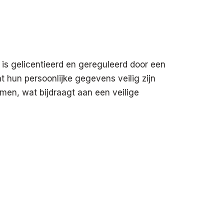
o is gelicentieerd en gereguleerd door een
 hun persoonlijke gegevens veilig zijn
men, wat bijdraagt aan een veilige