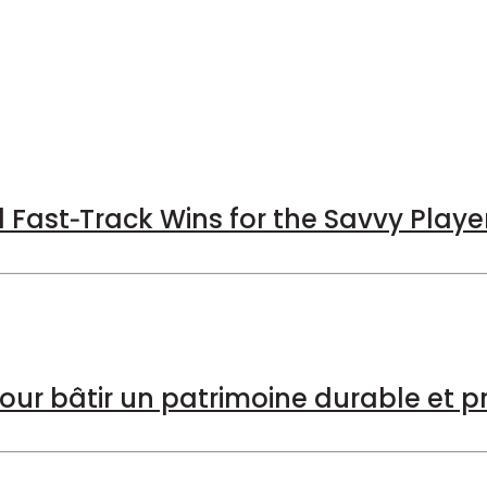
d Fast‑Track Wins for the Savvy Playe
our bâtir un patrimoine durable et p