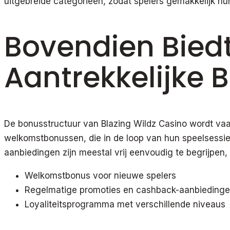
uitgebreide categorieën, zodat spelers gemakkelijk hu
Bovendien Biedt
Aantrekkelijke 
De bonusstructuur van Blazing Wildz Casino wordt va
welkomstbonussen, die in de loop van hun speelsessi
aanbiedingen zijn meestal vrij eenvoudig te begrijpen,
Welkomstbonus voor nieuwe spelers
Regelmatige promoties en cashback-aanbieding
Loyaliteitsprogramma met verschillende niveaus