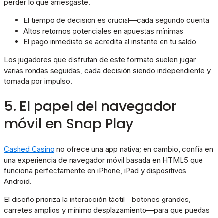
perder lo que arriesgaste.
El tiempo de decisión es crucial—cada segundo cuenta
Altos retornos potenciales en apuestas mínimas
El pago inmediato se acredita al instante en tu saldo
Los jugadores que disfrutan de este formato suelen jugar
varias rondas seguidas, cada decisión siendo independiente y
tomada por impulso.
5. El papel del navegador
móvil en Snap Play
Cashed Casino
no ofrece una app nativa; en cambio, confía en
una experiencia de navegador móvil basada en HTML5 que
funciona perfectamente en iPhone, iPad y dispositivos
Android.
El diseño prioriza la interacción táctil—botones grandes,
carretes amplios y mínimo desplazamiento—para que puedas