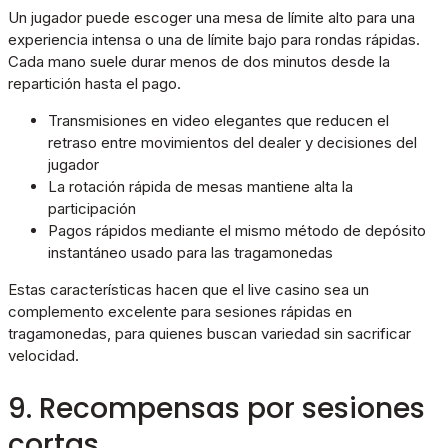
Un jugador puede escoger una mesa de límite alto para una
experiencia intensa o una de límite bajo para rondas rápidas.
Cada mano suele durar menos de dos minutos desde la
repartición hasta el pago.
Transmisiones en video elegantes que reducen el
retraso entre movimientos del dealer y decisiones del
jugador
La rotación rápida de mesas mantiene alta la
participación
Pagos rápidos mediante el mismo método de depósito
instantáneo usado para las tragamonedas
Estas características hacen que el live casino sea un
complemento excelente para sesiones rápidas en
tragamonedas, para quienes buscan variedad sin sacrificar
velocidad.
9. Recompensas por sesiones
cortas