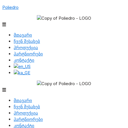
Poliedro
Menu
მთავარი
ჩვენ შესახებ
პროდუქცია
პარტნიორები
კონტაქტი
Menu
მთავარი
ჩვენ შესახებ
პროდუქცია
პარტნიორები
კონტაქტი