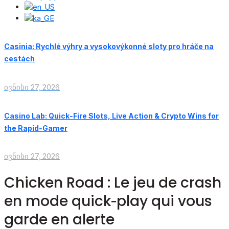
Casinia: Rychlé výhry a vysokovýkonné sloty pro hráče na
cestách
ივნისი 27, 2026
Casino Lab: Quick‑Fire Slots, Live Action & Crypto Wins for
the Rapid‑Gamer
ივნისი 27, 2026
Chicken Road : Le jeu de crash
en mode quick‑play qui vous
garde en alerte