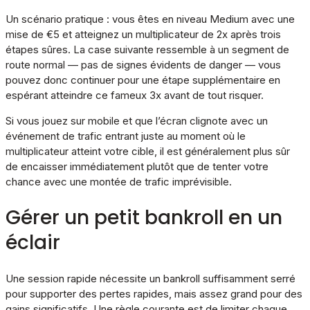
Un scénario pratique : vous êtes en niveau Medium avec une
mise de €5 et atteignez un multiplicateur de 2x après trois
étapes sûres. La case suivante ressemble à un segment de
route normal — pas de signes évidents de danger — vous
pouvez donc continuer pour une étape supplémentaire en
espérant atteindre ce fameux 3x avant de tout risquer.
Si vous jouez sur mobile et que l’écran clignote avec un
événement de trafic entrant juste au moment où le
multiplicateur atteint votre cible, il est généralement plus sûr
de encaisser immédiatement plutôt que de tenter votre
chance avec une montée de trafic imprévisible.
Gérer un petit bankroll en un
éclair
Une session rapide nécessite un bankroll suffisamment serré
pour supporter des pertes rapides, mais assez grand pour des
gains significatifs. Une règle courante est de limiter chaque