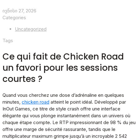
ივნისი 27, 2026
Categories
Uncategorized
Tags
Ce qui fait de Chicken Road
un favori pour les sessions
courtes ?
Quand vous cherchez une dose d’adrénaline en quelques
minutes,
chicken road
atteint le point idéal. Développé par
InOut Games, ce titre de style crash offre une interface
élégante qui vous plonge instantanément dans un univers où
chaque étape compte. Le RTP impressionnant de 98 % du jeu
offre une marge de sécurité rassurante, tandis que le
multiplicateur maximum grimpe jusqu’à un incroyable 2 542