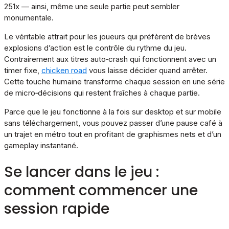
251x — ainsi, même une seule partie peut sembler
monumentale.
Le véritable attrait pour les joueurs qui préfèrent de brèves
explosions d’action est le contrôle du rythme du jeu.
Contrairement aux titres auto‑crash qui fonctionnent avec un
timer fixe,
chicken road
vous laisse décider quand arrêter.
Cette touche humaine transforme chaque session en une série
de micro‑décisions qui restent fraîches à chaque partie.
Parce que le jeu fonctionne à la fois sur desktop et sur mobile
sans téléchargement, vous pouvez passer d’une pause café à
un trajet en métro tout en profitant de graphismes nets et d’un
gameplay instantané.
Se lancer dans le jeu :
comment commencer une
session rapide