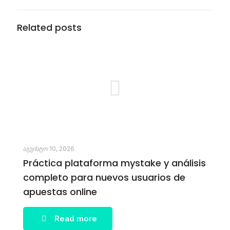
Related posts
აგვისტო 10, 2026
Práctica plataforma mystake y análisis
completo para nuevos usuarios de
apuestas online
Read more