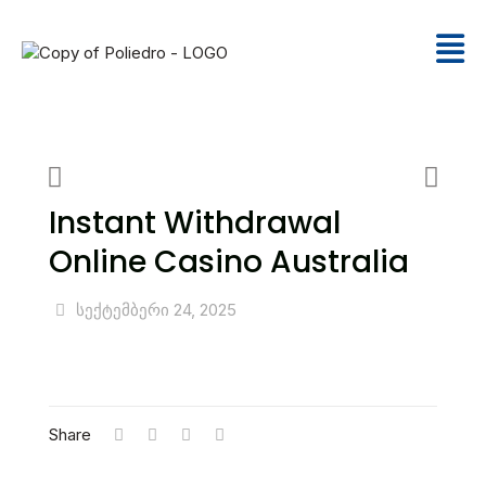
Instant Withdrawal
Online Casino Australia
სექტემბერი 24, 2025
Share