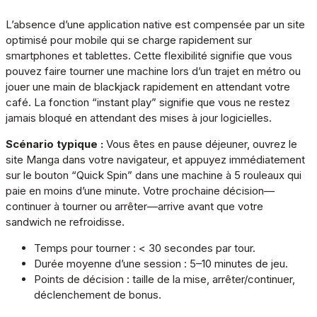
L’absence d’une application native est compensée par un site
optimisé pour mobile qui se charge rapidement sur
smartphones et tablettes. Cette flexibilité signifie que vous
pouvez faire tourner une machine lors d’un trajet en métro ou
jouer une main de blackjack rapidement en attendant votre
café. La fonction “instant play” signifie que vous ne restez
jamais bloqué en attendant des mises à jour logicielles.
Scénario typique :
Vous êtes en pause déjeuner, ouvrez le
site Manga dans votre navigateur, et appuyez immédiatement
sur le bouton “Quick Spin” dans une machine à 5 rouleaux qui
paie en moins d’une minute. Votre prochaine décision—
continuer à tourner ou arrêter—arrive avant que votre
sandwich ne refroidisse.
Temps pour tourner : < 30 secondes par tour.
Durée moyenne d’une session : 5–10 minutes de jeu.
Points de décision : taille de la mise, arrêter/continuer,
déclenchement de bonus.