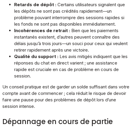
Retards de dépôt :
Certains utilisateurs signalent que
les dépôts ne sont pas crédités rapidement—un
problème pouvant interrompre des sessions rapides si
les fonds ne sont pas disponibles immédiatement.
Incohérences de retrait :
Bien que les paiements
instantanés existent, d’autres peuvent connaître des
délais jusqu’à trois jours—un souci pour ceux qui veulent
retirer rapidement après une victoire.
Qualité du support :
Les avis mitigés indiquent que les
réponses du chat en direct varient ; une assistance
rapide est cruciale en cas de problème en cours de
session.
Un conseil pratique est de garder un solde suffisant dans votre
compte avant de commencer ; cela réduit le risque de devoir
faire une pause pour des problèmes de dépôt lors d’une
session intense.
Dépannage en cours de partie