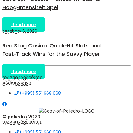
Hoog‑Intensiteit Spel
Read more
აგვისტო 6, 2026
Red Stag Casino: Quick‑Hit Slots and
Fast‑Track Wins for the Savvy Player
Read more
დაგვიკავშირდი
გამოგვყევი
(+995) 551 668 668
© poliedro 2023
დაგვიკავშირდი
(+995) 551 668 668