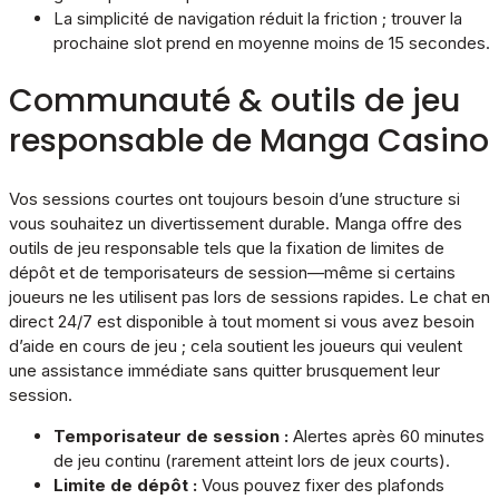
La simplicité de navigation réduit la friction ; trouver la
prochaine slot prend en moyenne moins de 15 secondes.
Communauté & outils de jeu
responsable de Manga Casino
Vos sessions courtes ont toujours besoin d’une structure si
vous souhaitez un divertissement durable. Manga offre des
outils de jeu responsable tels que la fixation de limites de
dépôt et de temporisateurs de session—même si certains
joueurs ne les utilisent pas lors de sessions rapides. Le chat en
direct 24/7 est disponible à tout moment si vous avez besoin
d’aide en cours de jeu ; cela soutient les joueurs qui veulent
une assistance immédiate sans quitter brusquement leur
session.
Temporisateur de session :
Alertes après 60 minutes
de jeu continu (rarement atteint lors de jeux courts).
Limite de dépôt :
Vous pouvez fixer des plafonds