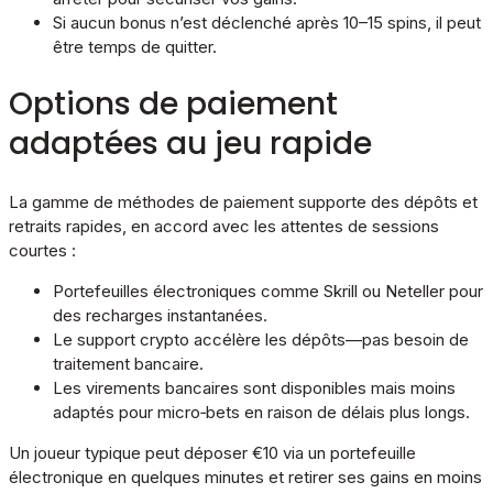
Si aucun bonus n’est déclenché après 10–15 spins, il peut
être temps de quitter.
Options de paiement
adaptées au jeu rapide
La gamme de méthodes de paiement supporte des dépôts et
retraits rapides, en accord avec les attentes de sessions
courtes :
Portefeuilles électroniques comme Skrill ou Neteller pour
des recharges instantanées.
Le support crypto accélère les dépôts—pas besoin de
traitement bancaire.
Les virements bancaires sont disponibles mais moins
adaptés pour micro‑bets en raison de délais plus longs.
Un joueur typique peut déposer €10 via un portefeuille
électronique en quelques minutes et retirer ses gains en moins