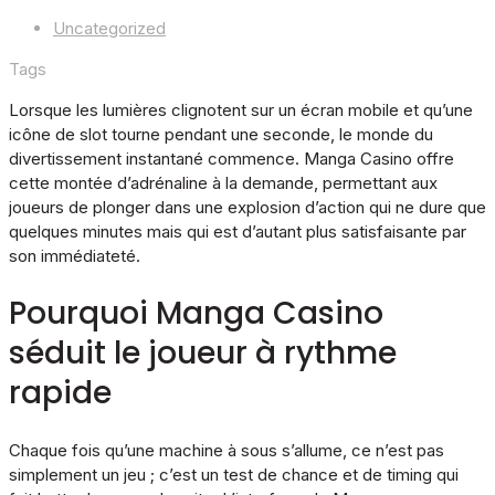
Uncategorized
Tags
Lorsque les lumières clignotent sur un écran mobile et qu’une
icône de slot tourne pendant une seconde, le monde du
divertissement instantané commence. Manga Casino offre
cette montée d’adrénaline à la demande, permettant aux
joueurs de plonger dans une explosion d’action qui ne dure que
quelques minutes mais qui est d’autant plus satisfaisante par
son immédiateté.
Pourquoi Manga Casino
séduit le joueur à rythme
rapide
Chaque fois qu’une machine à sous s’allume, ce n’est pas
simplement un jeu ; c’est un test de chance et de timing qui