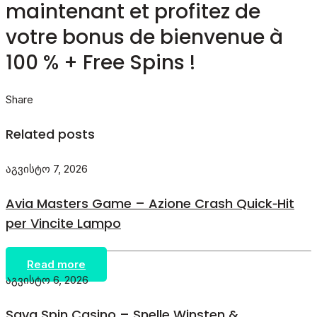
maintenant et profitez de
votre bonus de bienvenue à
100 % + Free Spins !
Share
Related posts
აგვისტო 7, 2026
Avia Masters Game – Azione Crash Quick‑Hit
per Vincite Lampo
Read more
აგვისტო 6, 2026
Sava Spin Casino – Snelle Winsten &