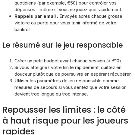
quotidiens (par exemple, €50) pour contrôler vos
dépenses—même si vous ne jouez que rapidement.
Rappels par email :
Envoyés après chaque grosse
victoire ou perte pour vous tenir informé de votre
bankroll.
Le résumé sur le jeu responsable
Créer un petit budget avant chaque session (< €10).
Si vous atteignez votre limite rapidement, quittez en
douceur plutôt que de poursuivre en espérant récupérer.
Utiliser les paramètres de jeu responsable comme
mesures de secours si vous sentez que votre session
devient trop longue ou trop intense.
Repousser les limites : le côté
à haut risque pour les joueurs
rapides