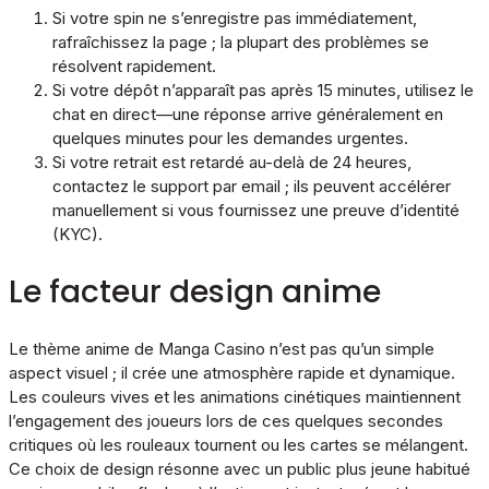
Si votre spin ne s’enregistre pas immédiatement,
rafraîchissez la page ; la plupart des problèmes se
résolvent rapidement.
Si votre dépôt n’apparaît pas après 15 minutes, utilisez le
chat en direct—une réponse arrive généralement en
quelques minutes pour les demandes urgentes.
Si votre retrait est retardé au-delà de 24 heures,
contactez le support par email ; ils peuvent accélérer
manuellement si vous fournissez une preuve d’identité
(KYC).
Le facteur design anime
Le thème anime de Manga Casino n’est pas qu’un simple
aspect visuel ; il crée une atmosphère rapide et dynamique.
Les couleurs vives et les animations cinétiques maintiennent
l’engagement des joueurs lors de ces quelques secondes
critiques où les rouleaux tournent ou les cartes se mélangent.
Ce choix de design résonne avec un public plus jeune habitué