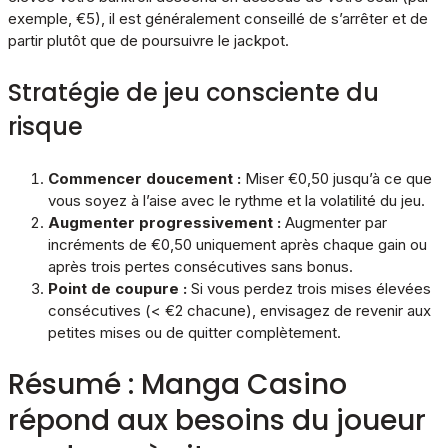
exemple, €5), il est généralement conseillé de s’arrêter et de
partir plutôt que de poursuivre le jackpot.
Stratégie de jeu consciente du
risque
Commencer doucement :
Miser €0,50 jusqu’à ce que
vous soyez à l’aise avec le rythme et la volatilité du jeu.
Augmenter progressivement :
Augmenter par
incréments de €0,50 uniquement après chaque gain ou
après trois pertes consécutives sans bonus.
Point de coupure :
Si vous perdez trois mises élevées
consécutives (< €2 chacune), envisagez de revenir aux
petites mises ou de quitter complètement.
Résumé : Manga Casino
répond aux besoins du joueur