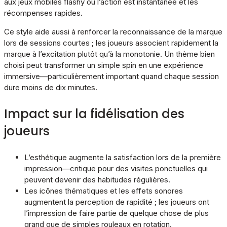
aux jeux mobiles flashy où l’action est instantanée et les
récompenses rapides.
Ce style aide aussi à renforcer la reconnaissance de la marque
lors de sessions courtes ; les joueurs associent rapidement la
marque à l’excitation plutôt qu’à la monotonie. Un thème bien
choisi peut transformer un simple spin en une expérience
immersive—particulièrement important quand chaque session
dure moins de dix minutes.
Impact sur la fidélisation des
joueurs
L’esthétique augmente la satisfaction lors de la première
impression—critique pour des visites ponctuelles qui
peuvent devenir des habitudes régulières.
Les icônes thématiques et les effets sonores
augmentent la perception de rapidité ; les joueurs ont
l’impression de faire partie de quelque chose de plus
grand que de simples rouleaux en rotation.