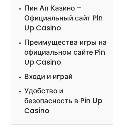
Пин Ап Казино –
Официальный сайт Pin
Up Casino
Преимущества игры на
официальном сайте Pin
Up Casino
Входи и играй
Удобство и
безопасность в Pin Up
Casino