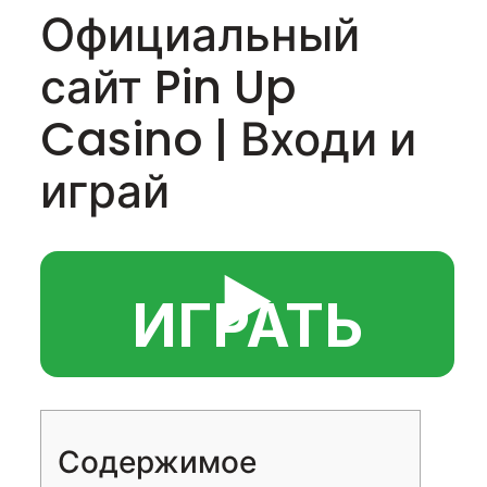
Официальный
сайт Pin Up
Casino | Входи и
играй
▶️
ИГРАТЬ
Содержимое