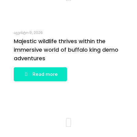
აგვისტო 9, 2026
Majestic wildlife thrives within the
immersive world of buffalo king demo
adventures
Read more