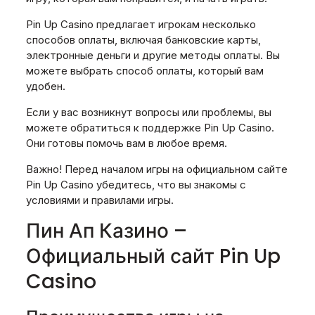
Pin Up Casino предлагает игрокам несколько
способов оплаты, включая банковские карты,
электронные деньги и другие методы оплаты. Вы
можете выбрать способ оплаты, который вам
удобен.
Если у вас возникнут вопросы или проблемы, вы
можете обратиться к поддержке Pin Up Casino.
Они готовы помочь вам в любое время.
Важно! Перед началом игры на официальном сайте
Pin Up Casino убедитесь, что вы знакомы с
условиями и правилами игры.
Пин Ап Казино –
Официальный сайт Pin Up
Casino