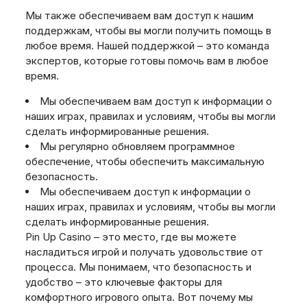
Мы также обеспечиваем вам доступ к нашим
поддержкам, чтобы вы могли получить помощь в
любое время. Нашей поддержкой – это команда
экспертов, которые готовы помочь вам в любое
время.
Мы обеспечиваем вам доступ к информации о
наших играх, правилах и условиям, чтобы вы могли
сделать информированные решения.
Мы регулярно обновляем программное
обеспечение, чтобы обеспечить максимальную
безопасность.
Мы обеспечиваем доступ к информации о
наших играх, правилах и условиям, чтобы вы могли
сделать информированные решения.
Pin Up Casino – это место, где вы можете
насладиться игрой и получать удовольствие от
процесса. Мы понимаем, что безопасность и
удобство – это ключевые факторы для
комфортного игрового опыта. Вот почему мы