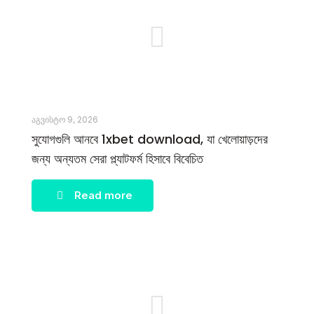
აგვისტო 9, 2026
সুযোগগুলি আনবে 1xbet download, যা খেলোয়াড়দের
জন্য অন্যতম সেরা প্ল্যাটফর্ম হিসাবে বিবেচিত
Read more