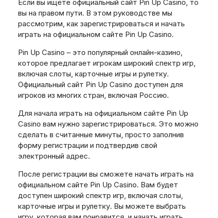
Если вы ищете официальный сайт Pin Up Casino, то
вы на правом пути. В этом руководстве мы
рассмотрим, как зарегистрироваться и начать
играть на официальном сайте Pin Up Casino.
Pin Up Casino – это популярный онлайн-казино,
которое предлагает игрокам широкий спектр игр,
включая слоты, карточные игры и рулетку.
Официальный сайт Pin Up Casino доступен для
игроков из многих стран, включая Россию.
Для начала играть на официальном сайте Pin Up
Casino вам нужно зарегистрироваться. Это можно
сделать в считанные минуты, просто заполнив
форму регистрации и подтвердив свой
электронный адрес.
После регистрации вы сможете начать играть на
официальном сайте Pin Up Casino. Вам будет
доступен широкий спектр игр, включая слоты,
карточные игры и рулетку. Вы можете выбрать
игру, которая вам понравится, и начать играть.