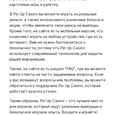
карточные игры и рулетку.
В Pin Up Casino вы можете играть на реальные
деньги, а также использовать различные бонусы и
акции, чтобы увеличить свои шансы на выигрыш.
Кроме того, на сайте есть мобильная версия, что
позволяет играть на любом устройстве, где есть
интернет. Вам не нужно беспокоиться о
безопасности, потому что Pin Up Casino
использует современные технологии для защиты
вашей информации.
Также, на сайте есть раздел “FAQ”, где вы можете
найти ответы на часто задаваемые вопросы. Если
у вас возникнут вопросы или проблемы, вы можете
обратиться к поддержке Pin Up Casino, которая
работает круглосуточно.
Таким образом, Pin Up Casino – это лучшее место
для игроков, которые ищут реальные выигрыши и
безопасное игровое опыта. Входите и играйте!