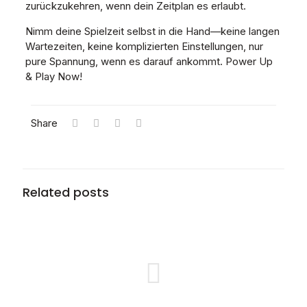
zurückzukehren, wenn dein Zeitplan es erlaubt.
Nimm deine Spielzeit selbst in die Hand—keine langen
Wartezeiten, keine komplizierten Einstellungen, nur
pure Spannung, wenn es darauf ankommt. Power Up
& Play Now!
Share
Related posts