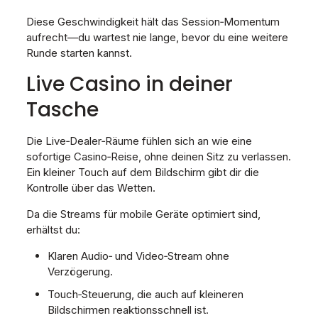
Diese Geschwindigkeit hält das Session‑Momentum
aufrecht—du wartest nie lange, bevor du eine weitere
Runde starten kannst.
Live Casino in deiner
Tasche
Die Live‑Dealer‑Räume fühlen sich an wie eine
sofortige Casino‑Reise, ohne deinen Sitz zu verlassen.
Ein kleiner Touch auf dem Bildschirm gibt dir die
Kontrolle über das Wetten.
Da die Streams für mobile Geräte optimiert sind,
erhältst du:
Klaren Audio‑ und Video‑Stream ohne
Verzögerung.
Touch‑Steuerung, die auch auf kleineren
Bildschirmen reaktionsschnell ist.