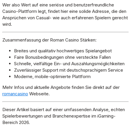
Wer also Wert auf eine seriöse und benutzerfreundliche
Casino-Plattform legt, findet hier eine solide Adresse, die den
Ansprüchen von Casual- wie auch erfahrenen Spielern gerecht
wird.
Zusammenfassung der Roman Casino Stärken:
Breites und qualitativ hochwertiges Spielangebot
Faire Bonusbedingungen ohne versteckte Fallen
Schnelle, vielfältige Ein- und Auszahlungsmöglichkeiten
Zuverlässiger Support mit deutschsprachigem Service
Moderne, mobile-optimierte Plattform
Mehr Infos und aktuelle Angebote finden Sie direkt auf der
romancasino
Webseite.
Dieser Artikel basiert auf einer umfassenden Analyse, echten
Spielerbewertungen und Branchenexpertise im iGaming-
Bereich 2026.