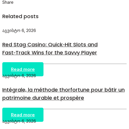
Share
Related posts
აგვისტო 6, 2026
Red Stag Casino: Quick‑Hit Slots and
Fast‑Track Wins for the Savvy Player
Read more
აგვისტო 6, 2026
Intégrale, la méthode thorfortune pour bâtir un
patrimoine durable et prospère
Read more
აგვისტო 6, 2026