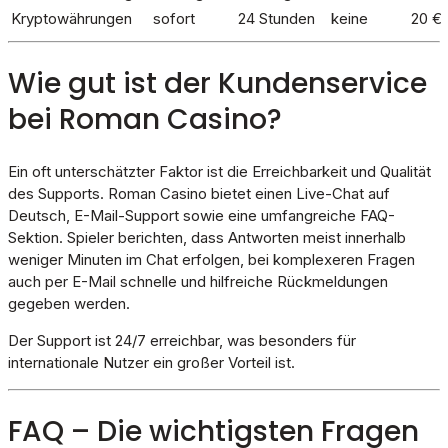
Kryptowährungen
sofort
24 Stunden
keine
20 €
Wie gut ist der Kundenservice
bei Roman Casino?
Ein oft unterschätzter Faktor ist die Erreichbarkeit und Qualität
des Supports. Roman Casino bietet einen Live-Chat auf
Deutsch, E-Mail-Support sowie eine umfangreiche FAQ-
Sektion. Spieler berichten, dass Antworten meist innerhalb
weniger Minuten im Chat erfolgen, bei komplexeren Fragen
auch per E-Mail schnelle und hilfreiche Rückmeldungen
gegeben werden.
Der Support ist 24/7 erreichbar, was besonders für
internationale Nutzer ein großer Vorteil ist.
FAQ – Die wichtigsten Fragen