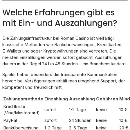
Welche Erfahrungen gibt es
mit Ein- und Auszahlungen?
Die Zahlungsinfrastruktur bei Roman Casino ist vielfältig:
klassische Methoden wie Banküberweisungen, Kreditkarten,
E-Wallets und sogar Kryptowährungen sind vertreten. Die
meisten Einzahlungen werden sofort gebucht, Auszahlungen
dauern in der Regel 24 bis 48 Stunden – ein Branchenstandard.
Spieler heben besonders die transparente Kommunikation
hervor: bei Verzögerungen erhält man umgehend Support, der
kompetent und freundlich hilft.
Zahlungsmethode
Einzahlung
Auszahlung
Gebühren
Mind
Kreditkarte
sofort
1-2 Tage
keine
10 €
(Visa/Mastercard)
PayPal
sofort
24 Stunden
keine
10 €
Banküberweisung
1-3 Tage
2-5 Tage
keine
20 €