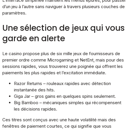
L’interface simplifiée maintient les menus épurés, pour passer
d’un jeu à l’autre sans naviguer à travers plusieurs couches de
paramètres.
Une sélection de jeux qui vous
garde en alerte
Le casino propose plus de six mille jeux de fournisseurs de
premier ordre comme Microgaming et NetEnt, mais pour des
sessions rapides, vous trouverez une poignée qui offrent les
paiements les plus rapides et l’excitation immédiate.
Razor Returns – rouleaux rapides avec détection
instantanée des hits.
Giga Jar – gros gains en quelques spins seulement.
Big Bamboo – mécaniques simples qui récompensent
les décisions rapides.
Ces titres sont conçus avec une haute volatilité mais des
fenêtres de paiement courtes, ce qui signifie que vous