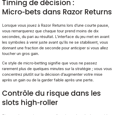
Timing de décision :
Micro‑bets dans Razor Returns
Lorsque vous jouez à Razor Returns lors d’une courte pause,
vous remarquerez que chaque tour prend moins de dix
secondes, du pari au résultat. L’interface du jeu met en avant
les symboles à venir juste avant qu’ils ne se stabilisent, vous
donnant une fraction de seconde pour anticiper si vous allez
toucher un gros gain.
Ce style de micro‑betting signifie que vous ne passez
rarement plus de quelques minutes sur la stratégie ; vous vous
concentrez plutôt sur la décision d’augmenter votre mise
après un gain ou de la garder faible après une perte.
Contrôle du risque dans les
slots high‑roller