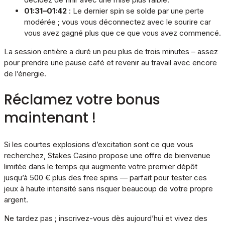
01:31–01:42
: Le dernier spin se solde par une perte
modérée ; vous vous déconnectez avec le sourire car
vous avez gagné plus que ce que vous avez commencé.
La session entière a duré un peu plus de trois minutes – assez
pour prendre une pause café et revenir au travail avec encore
de l’énergie.
Réclamez votre bonus
maintenant !
Si les courtes explosions d’excitation sont ce que vous
recherchez, Stakes Casino propose une offre de bienvenue
limitée dans le temps qui augmente votre premier dépôt
jusqu’à 500 € plus des free spins — parfait pour tester ces
jeux à haute intensité sans risquer beaucoup de votre propre
argent.
Ne tardez pas ; inscrivez-vous dès aujourd’hui et vivez des