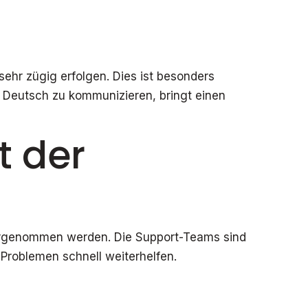
ehr zügig erfolgen. Dies ist besonders
n Deutsch zu kommunizieren, bringt einen
t der
ahrgenommen werden. Die Support-Teams sind
Problemen schnell weiterhelfen.