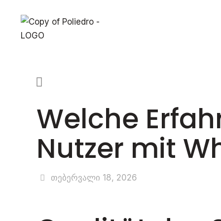
Welche Erfa
Nutzer mit W
თებერვალი 18, 2026