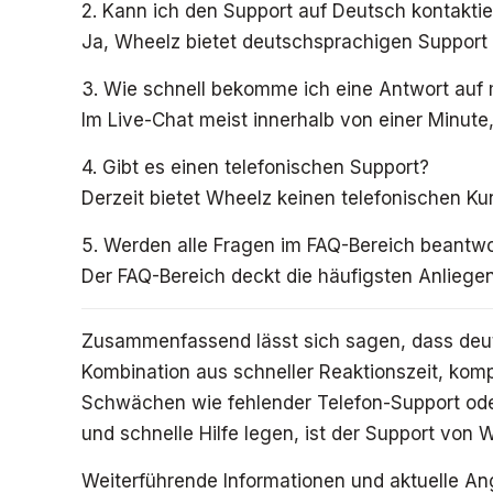
2. Kann ich den Support auf Deutsch kontakti
Ja, Wheelz bietet deutschsprachigen Support 
3. Wie schnell bekomme ich eine Antwort auf
Im Live-Chat meist innerhalb von einer Minute,
4. Gibt es einen telefonischen Support?
Derzeit bietet Wheelz keinen telefonischen Ku
5. Werden alle Fragen im FAQ-Bereich beantwo
Der FAQ-Bereich deckt die häufigsten Anliegen
Zusammenfassend lässt sich sagen, dass deu
Kombination aus schneller Reaktionszeit, kom
Schwächen wie fehlender Telefon-Support oder 
und schnelle Hilfe legen, ist der Support von W
Weiterführende Informationen und aktuelle An