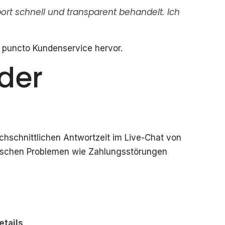
rt schnell und transparent behandelt. Ich
n puncto Kundenservice hervor.
 der
urchschnittlichen Antwortzeit im Live-Chat von
itischen Problemen wie Zahlungsstörungen
etails