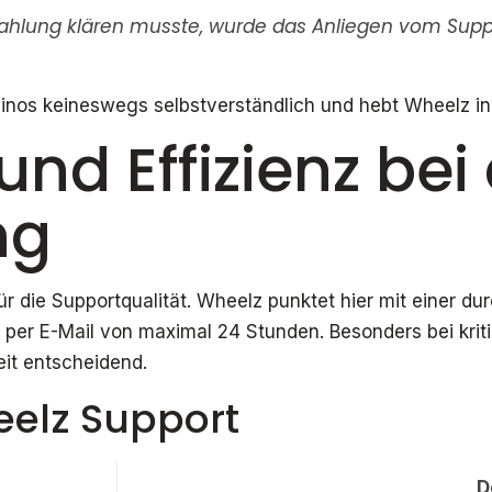
ahlung klären musste, wurde das Anliegen vom Suppo
sinos keineswegs selbstverständlich und hebt Wheelz i
und Effizienz bei
ng
für die Supportqualität. Wheelz punktet hier mit einer d
t per E-Mail von maximal 24 Stunden. Besonders bei kr
it entscheidend.
eelz Support
D