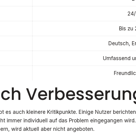
24/
Bis zu
Deutsch, En
Umfassend und
Freundli
och Verbesserun
t es auch kleinere Kritikpunkte. Einige Nutzer berichte
ht immer individuell auf das Problem eingegangen wird
ern, wird aktuell aber nicht angeboten.