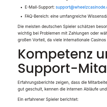
E-Mail-Support:
support@wheelzcasinode.
FAQ-Bereich: eine umfangreiche Wissensd
Die meisten deutschen Spieler schätzen besond
wichtig bei Problemen mit Zahlungen oder wäh
großen Vorteil, da viele internationale Casino
Kompetenz un
Support-Mita
Erfahrungsberichte zeigen, dass die Mitarbe
gut geschult, kennen die internen Abläufe und
Ein erfahrener Spieler berichtet: