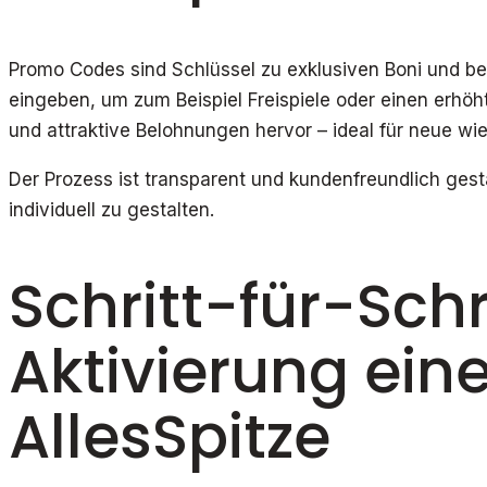
Promo Codes sind Schlüssel zu exklusiven Boni und be
eingeben, um zum Beispiel Freispiele oder einen erhöht
und attraktive Belohnungen hervor – ideal für neue wie
Der Prozess ist transparent und kundenfreundlich gest
individuell zu gestalten.
Schritt-für-Schr
Aktivierung ein
AllesSpitze