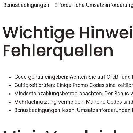
Bonusbedingungen
Erforderliche Umsatzanforderun
Wichtige Hinwe
Fehlerquellen
Code genau eingeben: Achten Sie auf Groß- und 
Gültigkeit prüfen: Einige Promo Codes sind zeitli
Mindesteinzahlungsbetrag beachten: Der Bonus wi
Mehrfachnutzung vermeiden: Manche Codes sind n
Bonusbedingungen lesen: Umsatzanforderungen kö