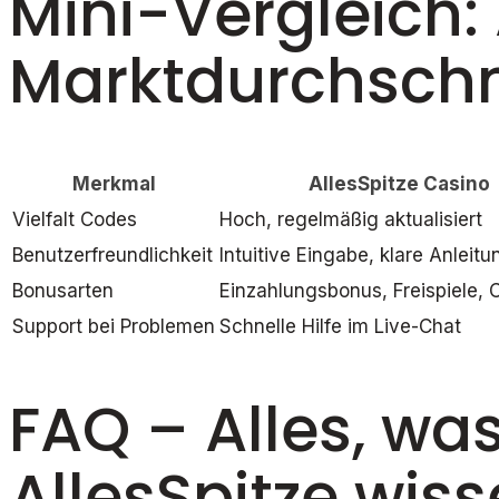
Mini-Vergleich:
Marktdurchschn
Merkmal
AllesSpitze Casino
Vielfalt Codes
Hoch, regelmäßig aktualisiert
Benutzerfreundlichkeit
Intuitive Eingabe, klare Anleitu
Bonusarten
Einzahlungsbonus, Freispiele,
Support bei Problemen
Schnelle Hilfe im Live-Chat
FAQ – Alles, wa
AllesSpitze wi