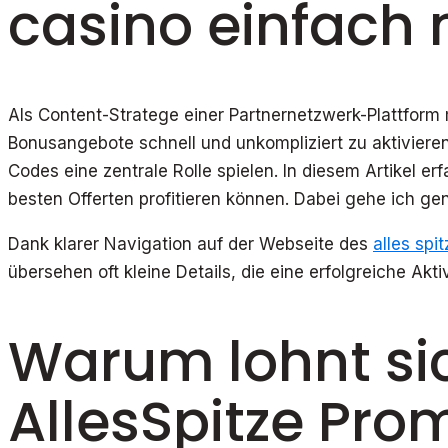
casino einfach 
Als Content-Stratege einer Partnernetzwerk-Plattform m
Bonusangebote schnell und unkompliziert zu aktiviere
Codes eine zentrale Rolle spielen. In diesem Artikel er
besten Offerten profitieren können. Dabei gehe ich ge
Dank klarer Navigation auf der Webseite des
alles spi
übersehen oft kleine Details, die eine erfolgreiche Akt
Warum lohnt si
AllesSpitze Pr