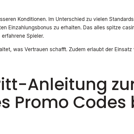
sseren Konditionen. Im Unterschied zu vielen Standard
en Einzahlungsbonus zu erhalten. Das alles spitze casin
 erfahrene Spieler.
altet, was Vertrauen schafft. Zudem erlaubt der Einsatz
itt-Anleitung zu
es Promo Codes 