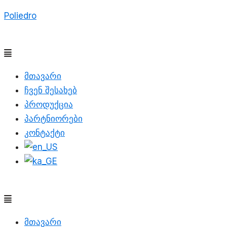
Poliedro
Menu
მთავარი
ჩვენ შესახებ
პროდუქცია
პარტნიორები
კონტაქტი
Menu
მთავარი