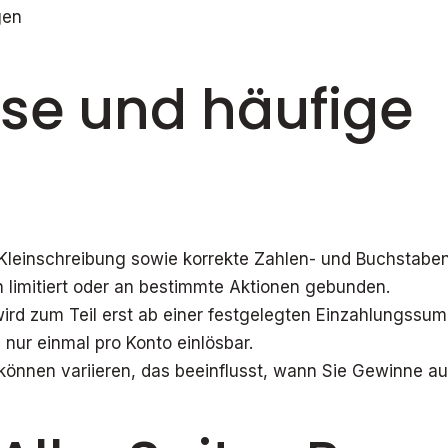
gen
ise und häufige
Kleinschreibung sowie korrekte Zahlen- und Buchstabe
ch limitiert oder an bestimmte Aktionen gebunden.
rd zum Teil erst ab einer festgelegten Einzahlungssumm
ur einmal pro Konto einlösbar.
nnen variieren, das beeinflusst, wann Sie Gewinne a