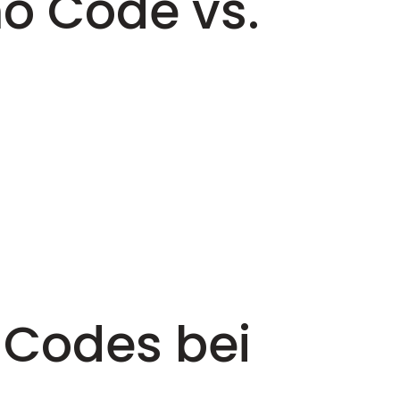
mo Code vs.
 Codes bei