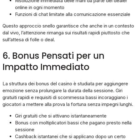
Risoluzione immediata delle mani da parte dei dealer
online in ogni momento
Funzioni di chat limitate alla comunicazione essenziale
Questo approccio snello garantisce che anche in un contesto
dal vivo, l’attenzione rimanga sui risultati rapidi piuttosto che
sull’attesa di folle o deal.
6. Bonus Pensati per un
Impatto Immediato
La struttura dei bonus del casino è studiata per aggiungere
emozione senza prolungare la durata della sessione. Giri
gratuiti rapidi e requisiti di scommessa bassi incoraggiano i
giocatori a mettere alla prova la fortuna senza impegni lunghi.
Giri gratuiti che si attivano istantaneamente
Bonus con moltiplicatori bassi che pagano presto nella
sessione
Cashback istantanei che si applicano dopo un certo