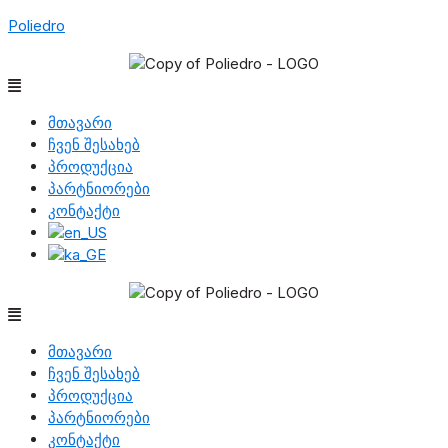
Poliedro
Menu
მთავარი
ჩვენ შესახებ
პროდუქცია
პარტნიორები
კონტაქტი
Menu
მთავარი
ჩვენ შესახებ
პროდუქცია
პარტნიორები
კონტაქტი