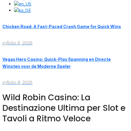
Chicken Road: A Fast‑Paced Crash Game for Quick Wins
ივნისი 8, 2026
Vegas Hero Casino: Quick‑Play Spanning en Directe
Winsten voor de Moderne Speler
ივნისი 8, 2026
Wild Robin Casino: La
Destinazione Ultima per Slot e
Tavoli a Ritmo Veloce