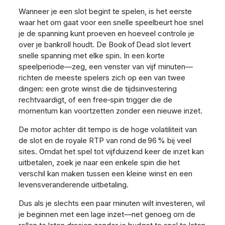
Wanneer je een slot begint te spelen, is het eerste
waar het om gaat voor een snelle speelbeurt hoe snel
je de spanning kunt proeven en hoeveel controle je
over je bankroll houdt. De Book of Dead slot levert
snelle spanning met elke spin. In een korte
speelperiode—zeg, een venster van vijf minuten—
richten de meeste spelers zich op een van twee
dingen: een grote winst die de tijdsinvestering
rechtvaardigt, of een free‑spin trigger die de
momentum kan voortzetten zonder een nieuwe inzet.
De motor achter dit tempo is de hoge volatiliteit van
de slot en de royale RTP van rond de 96 % bij veel
sites. Omdat het spel tot vijfduizend keer de inzet kan
uitbetalen, zoek je naar een enkele spin die het
verschil kan maken tussen een kleine winst en een
levensveranderende uitbetaling.
Dus als je slechts een paar minuten wilt investeren, wil
je beginnen met een lage inzet—net genoeg om de