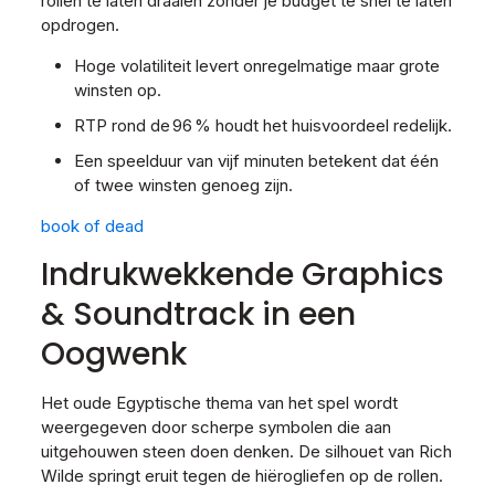
rollen te laten draaien zonder je budget te snel te laten
opdrogen.
Hoge volatiliteit levert onregelmatige maar grote
winsten op.
RTP rond de 96 % houdt het huisvoordeel redelijk.
Een speelduur van vijf minuten betekent dat één
of twee winsten genoeg zijn.
book of dead
Indrukwekkende Graphics
& Soundtrack in een
Oogwenk
Het oude Egyptische thema van het spel wordt
weergegeven door scherpe symbolen die aan
uitgehouwen steen doen denken. De silhouet van Rich
Wilde springt eruit tegen de hiërogliefen op de rollen.