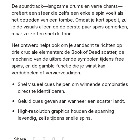
De soundtrack—langzame drums en verre chants—
creëert een sfeer die zelfs een enkele spin voelt als
het betreden van een tombe. Omdat je kort speelt, zul
je de visuals alleen op de eerste paar spins opmerken,
maar ze zetten snel de toon.
Het ontwerp helpt ook om je aandacht te richten op
drie cruciale elementen: de Book of Dead scatter, de
mechanic van de uitbreidende symbolen tijdens free
spins, en de gamble‑functie die je winst kan
verdubbelen of verviervoudigen.
Snel visueel cues helpen om winnende combinaties
direct te identificeren.
Geluid cues geven aan wanneer een scatter landt.
High‑resolution graphics houden de spanning
levendig, zelfs tijdens snelle spins.
Share