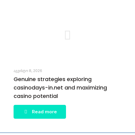
აგვისტო 8, 2026
Genuine strategies exploring
casinodays-in.net and maximizing
casino potential
Read more