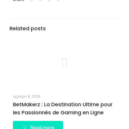
Related posts
აგვისტო 9, 2026
BetMakerz : La Destination Ultime pour
les Passionnés de Gaming en Ligne
Read more