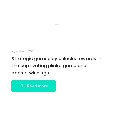
აგვისტო 6, 2026
Strategic gameplay unlocks rewards in
the captivating plinko game and
boosts winnings
Read more