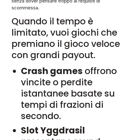
senza dover pensare troppo ai requisiti di
scommessa.
Quando il tempo è
limitato, vuoi giochi che
premiano il gioco veloce
con grandi payout.
Crash games
offrono
vincite o perdite
istantanee basate su
tempi di frazioni di
secondo.
Slot Yggdrasil