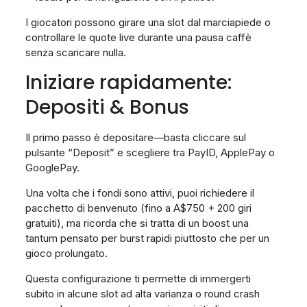
I giocatori possono girare una slot dal marciapiede o
controllare le quote live durante una pausa caffè
senza scaricare nulla.
Iniziare rapidamente:
Depositi & Bonus
Il primo passo è depositare—basta cliccare sul
pulsante “Deposit” e scegliere tra PayID, ApplePay o
GooglePay.
Una volta che i fondi sono attivi, puoi richiedere il
pacchetto di benvenuto (fino a A$750 + 200 giri
gratuiti), ma ricorda che si tratta di un boost una
tantum pensato per burst rapidi piuttosto che per un
gioco prolungato.
Questa configurazione ti permette di immergerti
subito in alcune slot ad alta varianza o round crash