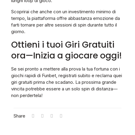
lunghi loop di gioco.
Scoprirai che anche con un investimento minimo di
tempo, la piattaforma offre abbastanza emozione da
farti tornare per altre sessioni di spin durante tutto il
giorno.
Ottieni i tuoi Giri Gratuiti
ora—Inizia a giocare oggi!
Se sei pronto a mettere alla prova la tua fortuna con i
giochi rapidi di Funbet, registrati subito e reclama quei
giri gratuiti prima che scadano. La prossima grande
vincita potrebbe essere a un solo spin di distanza—
non perdertela!
Share