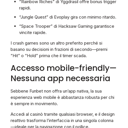
“Rainbow Riches” di Yggdrasil offre bonus trigger
rapidi.
“Jungle Quest” di Evoplay gira con minimo ritardo.
“Space Trooper” di Hacksaw Gaming garantisce
vincite rapide.
I crash games sono un altro preferito perché si
basano su decisioni in frazioni di secondo—premi
“Hit” o “Hold” prima che il timer scada.
Accesso mobile-friendly—
Nessuna app necessaria
Sebbene Funbet non offra un’app nativa, la sua
esperienza web mobile è abbastanza robusta per chi
è sempre in movimento.
Accedi al casinò tramite qualsiasi browser, e il design
reattivo trasforma l’interfaccia in una singola colonna
—ideale per la navigazione con il pollice.