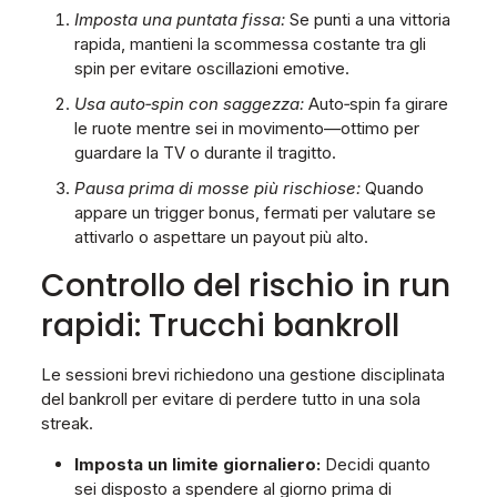
Imposta una puntata fissa:
Se punti a una vittoria
rapida, mantieni la scommessa costante tra gli
spin per evitare oscillazioni emotive.
Usa auto‑spin con saggezza:
Auto‑spin fa girare
le ruote mentre sei in movimento—ottimo per
guardare la TV o durante il tragitto.
Pausa prima di mosse più rischiose:
Quando
appare un trigger bonus, fermati per valutare se
attivarlo o aspettare un payout più alto.
Controllo del rischio in run
rapidi: Trucchi bankroll
Le sessioni brevi richiedono una gestione disciplinata
del bankroll per evitare di perdere tutto in una sola
streak.
Imposta un limite giornaliero:
Decidi quanto
sei disposto a spendere al giorno prima di