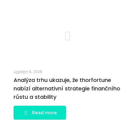
აგვისტო 6, 2026
Analýza trhu ukazuje, že thorfortune
nabízí alternativní strategie finančního
růstu a stability
Read more