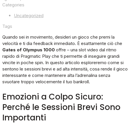
Categories
Uncategorized
Tags
Quando sei in movimento, desideri un gioco che premi la
velocità e ti dia feedback immediato. È esattamente ciò che
Gates of Olympus 1000
offre – una slot video dal ritmo
rapido di Pragmatic Play che ti permette di inseguire grandi
vincite in poche spin. In questo articolo esploreremo come si
sentono le sessioni brevi e ad alta intensità, cosa rende il gioco
interessante e come mantenere alta l’adrenalina senza
svuotare troppo velocemente il tuo bankroll.
Emozioni a Colpo Sicuro:
Perché le Sessioni Brevi Sono
Importanti