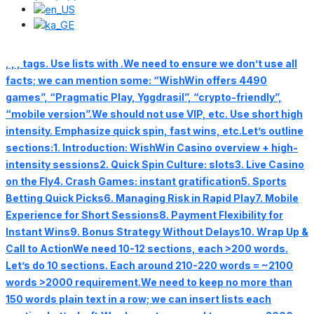
, , , tags. Use lists with .We need to ensure we don’t use all
facts; we can mention some: “WishWin offers 4490
games”, “Pragmatic Play, Yggdrasil”, “crypto-friendly”,
“mobile version”.We should not use VIP, etc. Use short high
intensity. Emphasize quick spin, fast wins, etc.Let’s outline
sections:1. Introduction: WishWin Casino overview + high-
intensity sessions2. Quick Spin Culture: slots3. Live Casino
on the Fly4. Crash Games: instant gratification5. Sports
Betting Quick Picks6. Managing Risk in Rapid Play7. Mobile
Experience for Short Sessions8. Payment Flexibility for
Instant Wins9. Bonus Strategy Without Delays10. Wrap Up &
Call to ActionWe need 10-12 sections, each >200 words.
Let’s do 10 sections. Each around 210-220 words = ~2100
words >2000 requirement.We need to keep no more than
150 words plain text in a row; we can insert lists each