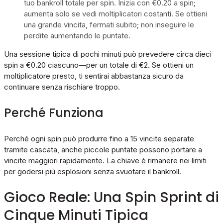
tuo bankroll totale per spin.
Inizia con €0.20 a spin;
aumenta solo se vedi moltiplicatori costanti.
Se ottieni
una grande vincita, fermati subito; non inseguire le
perdite aumentando le puntate.
Una sessione tipica di pochi minuti può prevedere circa dieci
spin a €0.20 ciascuno—per un totale di €2. Se ottieni un
moltiplicatore presto, ti sentirai abbastanza sicuro da
continuare senza rischiare troppo.
Perché Funziona
Perché ogni spin può produrre fino a 15 vincite separate
tramite cascata, anche piccole puntate possono portare a
vincite maggiori rapidamente. La chiave è rimanere nei limiti
per godersi più esplosioni senza svuotare il bankroll.
Gioco Reale: Una Spin Sprint di
Cinque Minuti Tipica