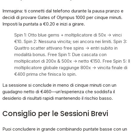
Immagina: ti connetti dal telefono durante la pausa pranzo e
decidi di provare Gates of Olympus 1000 per cinque minuti.
Imposti la puntata a €0.20 e inizi a girare.
Spin 1: Otto blue gems + moltiplicatore di 50x → vinci
€10.
Spin 2: Nessuna vincita; sei ancora nei limiti.
Spin 3:
Quattro scatter attivano free spins → entri subito in
modalità bonus.
Free Spin 1: Due cascata con
moltiplicatori di 200x & 500x → netto €150.
Free Spin 5: Il
moltiplicatore globale raggiunge 800x → vincita finale di
€400 prima che finisca lo spin.
La sessione si conclude in meno di cinque minuti con un
guadagno netto di €460—un’esperienza che soddisfa il
desiderio di risultati rapidi mantenendo il rischio basso.
Consiglio per le Sessioni Brevi
Puoi concludere in grande combinando puntate basse con un