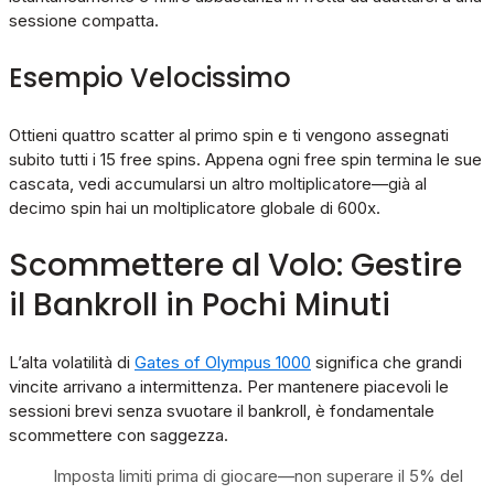
sessione compatta.
Esempio Velocissimo
Ottieni quattro scatter al primo spin e ti vengono assegnati
subito tutti i 15 free spins. Appena ogni free spin termina le sue
cascata, vedi accumularsi un altro moltiplicatore—già al
decimo spin hai un moltiplicatore globale di 600x.
Scommettere al Volo: Gestire
il Bankroll in Pochi Minuti
L’alta volatilità di
Gates of Olympus 1000
significa che grandi
vincite arrivano a intermittenza. Per mantenere piacevoli le
sessioni brevi senza svuotare il bankroll, è fondamentale
scommettere con saggezza.
Imposta limiti prima di giocare—non superare il 5% del