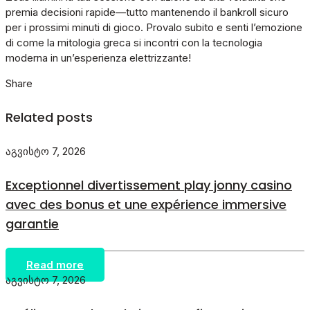
premia decisioni rapide—tutto mantenendo il bankroll sicuro
per i prossimi minuti di gioco. Provalo subito e senti l’emozione
di come la mitologia greca si incontri con la tecnologia
moderna in un’esperienza elettrizzante!
Share
Related posts
აგვისტო 7, 2026
Exceptionnel divertissement play jonny casino
avec des bonus et une expérience immersive
garantie
Read more
აგვისტო 7, 2026