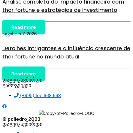
Análise completa do impacto financeiro com
thor fortune e estratégias de investimento
Read more
აგვისტო 7, 2026
Detalhes intrigantes e a influência crescente de
thor fortune no mundo atual
Read more
დაგვიკავშირდი
გამოგვყევი
(+995) 551 668 668
© poliedro 2023
დაგვიკავშირდი