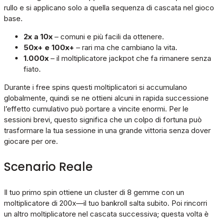
rullo e si applicano solo a quella sequenza di cascata nel gioco
base.
2x a 10x
– comuni e più facili da ottenere.
50x+ e 100x+
– rari ma che cambiano la vita.
1.000x
– il moltiplicatore jackpot che fa rimanere senza
fiato.
Durante i free spins questi moltiplicatori si accumulano
globalmente, quindi se ne ottieni alcuni in rapida successione
l’effetto cumulativo può portare a vincite enormi. Per le
sessioni brevi, questo significa che un colpo di fortuna può
trasformare la tua sessione in una grande vittoria senza dover
giocare per ore.
Scenario Reale
Il tuo primo spin ottiene un cluster di 8 gemme con un
moltiplicatore di 200x—il tuo bankroll salta subito. Poi rincorri
un altro moltiplicatore nel cascata successiva; questa volta è