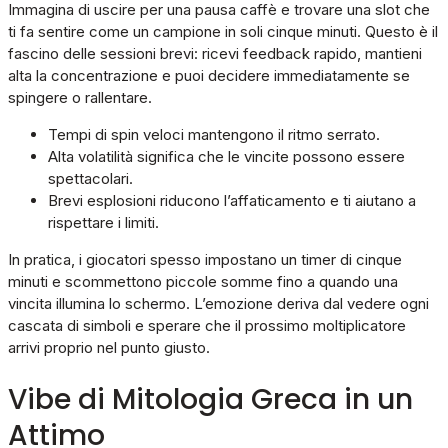
Immagina di uscire per una pausa caffè e trovare una slot che
ti fa sentire come un campione in soli cinque minuti. Questo è il
fascino delle sessioni brevi: ricevi feedback rapido, mantieni
alta la concentrazione e puoi decidere immediatamente se
spingere o rallentare.
Tempi di spin veloci mantengono il ritmo serrato.
Alta volatilità significa che le vincite possono essere
spettacolari.
Brevi esplosioni riducono l’affaticamento e ti aiutano a
rispettare i limiti.
In pratica, i giocatori spesso impostano un timer di cinque
minuti e scommettono piccole somme fino a quando una
vincita illumina lo schermo. L’emozione deriva dal vedere ogni
cascata di simboli e sperare che il prossimo moltiplicatore
arrivi proprio nel punto giusto.
Vibe di Mitologia Greca in un
Attimo