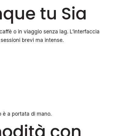
que tu Sia
affè o in viaggio senza lag. L’interfaccia
e sessioni brevi ma intense.
o è a portata di mano.
odità con