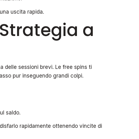
una uscita rapida.
 Strategia a
elle sessioni brevi. Le free spins ti
 basso pur inseguendo grandi colpi.
l saldo.
ddisfarlo rapidamente ottenendo vincite di