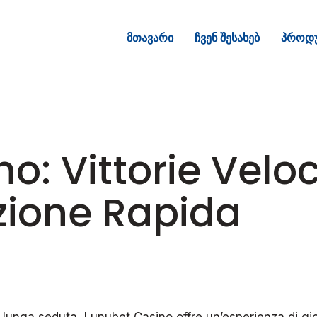
მთავარი
ჩვენ შესახებ
პროდუ
: Vittorie Veloci
zione Rapida