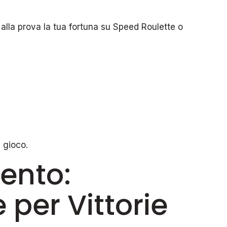
 alla prova la tua fortuna su Speed Roulette o
 gioco.
ento:
per Vittorie