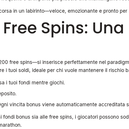
a corsa in un labirinto—veloce, emozionante e pronto per 
e Free Spins: Una
0 free spins—si inserisce perfettamente nel paradigma d
re i tuoi soldi, ideale per chi vuole mantenere il rischio
a i tuoi fondi mentre giochi.
eposito.
gni vincita bonus viene automaticamente accreditata su
i fondi bonus sia alle free spins, i giocatori possono so
marathon.