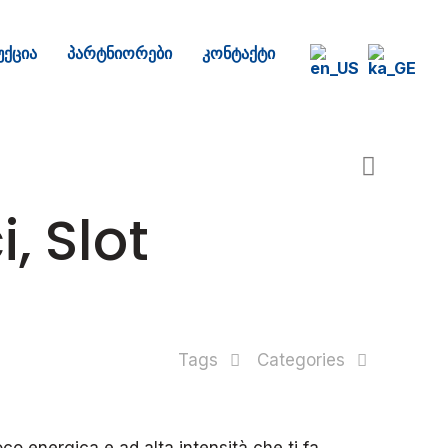
ქცია
პარტნიორები
კონტაქტი
, Slot
Tags
Categories