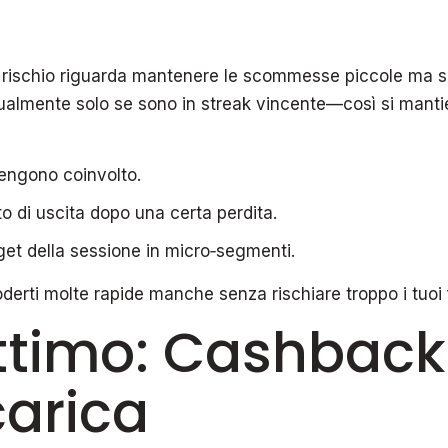
el rischio riguarda mantenere le scommesse piccole ma sig
lmente solo se sono in streak vincente—così si mantien
tengono coinvolto.
o di uscita dopo una certa perdita.
dget della sessione in micro‑segmenti.
derti molte rapide manche senza rischiare troppo i tuoi 
Attimo: Cashback
carica