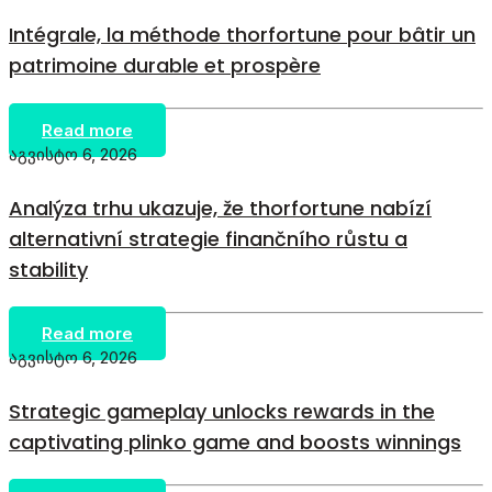
Intégrale, la méthode thorfortune pour bâtir un
patrimoine durable et prospère
Read more
აგვისტო 6, 2026
Analýza trhu ukazuje, že thorfortune nabízí
alternativní strategie finančního růstu a
stability
Read more
აგვისტო 6, 2026
Strategic gameplay unlocks rewards in the
captivating plinko game and boosts winnings