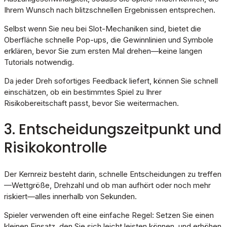
Ihrem Wunsch nach blitzschnellen Ergebnissen entsprechen.
Selbst wenn Sie neu bei Slot-Mechaniken sind, bietet die
Oberfläche schnelle Pop-ups, die Gewinnlinien und Symbole
erklären, bevor Sie zum ersten Mal drehen—keine langen
Tutorials notwendig.
Da jeder Dreh sofortiges Feedback liefert, können Sie schnell
einschätzen, ob ein bestimmtes Spiel zu Ihrer
Risikobereitschaft passt, bevor Sie weitermachen.
3. Entscheidungszeitpunkt und
Risikokontrolle
Der Kernreiz besteht darin, schnelle Entscheidungen zu treffen
—Wettgröße, Drehzahl und ob man aufhört oder noch mehr
riskiert—alles innerhalb von Sekunden.
Spieler verwenden oft eine einfache Regel: Setzen Sie einen
kleinen Einsatz, den Sie sich leicht leisten können, und erhöhen