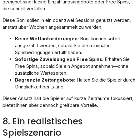
geeignet sind: kleine Einzahlungsangebote oder Free Spins,
die schnell verfallen.
Diese Boni sollen in ein oder zwei Sessions genutzt werden,
anstatt über Wochen angesammelt zu werden.
Keine Wettanforderungen:
Boni können sofort
ausgezahlt werden, sobald Sie die minimalen
Spielbedingungen erfüllt haben.
Sofortige Zuweisung von Free Spins:
Erhalten Sie
Free Spins, sobald Sie ein Angebot annehmen—ohne
zusätzliche Wartezeiten.
Begrenzte Zeitangebote:
Halten Sie die Spieler durch
Dringlichkeit bei Laune.
Dieser Ansatz hält die Spieler auf kurze Zeiträume fokussiert,
bietet ihnen aber dennoch greifbare Vorteile.
8. Ein realistisches
Spielszenario