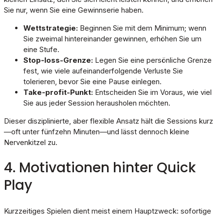
Sie nur, wenn Sie eine Gewinnserie haben.
Wettstrategie:
Beginnen Sie mit dem Minimum; wenn
Sie zweimal hintereinander gewinnen, erhöhen Sie um
eine Stufe.
Stop‑loss-Grenze:
Legen Sie eine persönliche Grenze
fest, wie viele aufeinanderfolgende Verluste Sie
tolerieren, bevor Sie eine Pause einlegen.
Take‑profit-Punkt:
Entscheiden Sie im Voraus, wie viel
Sie aus jeder Session herausholen möchten.
Dieser disziplinierte, aber flexible Ansatz hält die Sessions kurz
—oft unter fünfzehn Minuten—und lässt dennoch kleine
Nervenkitzel zu.
4. Motivationen hinter Quick
Play
Kurzzeitiges Spielen dient meist einem Hauptzweck: sofortige