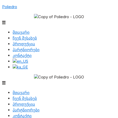
Poliedro
Menu
მთავარი
ჩვენ შესახებ
პროდუქცია
პარტნიორები
კონტაქტი
Menu
მთავარი
ჩვენ შესახებ
პროდუქცია
პარტნიორები
კონტაქტი