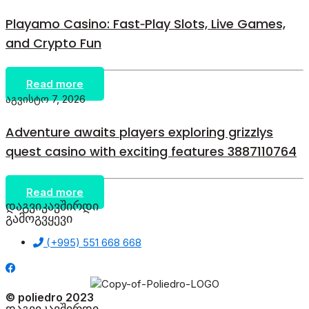
Playamo Casino: Fast‑Play Slots, Live Games,
and Crypto Fun
Read more
აგვისტო 7, 2026
Adventure awaits players exploring grizzlys
quest casino with exciting features 3887110764
Read more
დაგვიკავშირდი
გამოგვყევი
(+995) 551 668 668
© poliedro 2023
დაგვიკავშირდი