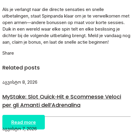
Als je verlangt naar die directe sensaties en snelle
uitbetalingen, staat Spinpanda klaar om je te verwelkomen met
open armen—andere bonussen op maat voor korte sessies.
Duik in een wereld waar elke spin telt en elke beslissing je
dichter bij de volgende uitbetaling brengt. Meld je vandaag nog
aan, claim je bonus, en laat de snelle actie beginnen!
Share
Related posts
აგვისტო 8, 2026
MyStake: Slot Quick‑Hit e Scommesse Veloci
per gli Amanti dell’Adrenalina
Read more
აგვისტო 7, 2026