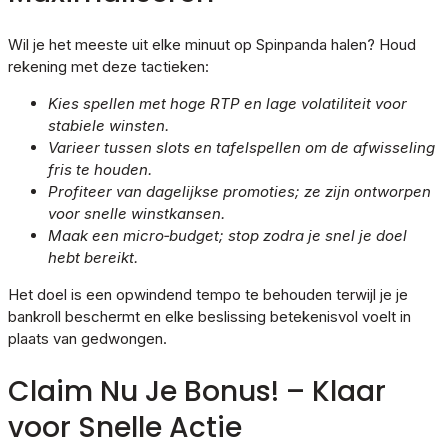
Wil je het meeste uit elke minuut op Spinpanda halen? Houd
rekening met deze tactieken:
Kies spellen met hoge RTP en lage volatiliteit voor
stabiele winsten.
Varieer tussen slots en tafelspellen om de afwisseling
fris te houden.
Profiteer van dagelijkse promoties; ze zijn ontworpen
voor snelle winstkansen.
Maak een micro‑budget; stop zodra je snel je doel
hebt bereikt.
Het doel is een opwindend tempo te behouden terwijl je je
bankroll beschermt en elke beslissing betekenisvol voelt in
plaats van gedwongen.
Claim Nu Je Bonus! – Klaar
voor Snelle Actie