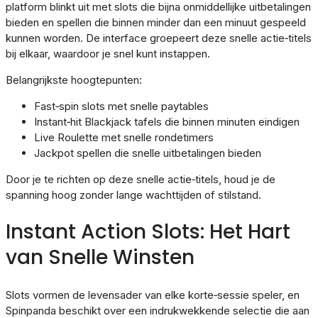
platform blinkt uit met slots die bijna onmiddellijke uitbetalingen
bieden en spellen die binnen minder dan een minuut gespeeld
kunnen worden. De interface groepeert deze snelle actie‑titels
bij elkaar, waardoor je snel kunt instappen.
Belangrijkste hoogtepunten:
Fast‑spin slots met snelle paytables
Instant‑hit Blackjack tafels die binnen minuten eindigen
Live Roulette met snelle rondetimers
Jackpot spellen die snelle uitbetalingen bieden
Door je te richten op deze snelle actie‑titels, houd je de
spanning hoog zonder lange wachttijden of stilstand.
Instant Action Slots: Het Hart
van Snelle Winsten
Slots vormen de levensader van elke korte‑sessie speler, en
Spinpanda beschikt over een indrukwekkende selectie die aan